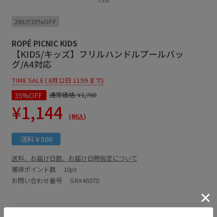
2BUY10%OFF
ROPÉ PICNIC KIDS
【KIDS/キッズ】フリルハンドルプールバッ
グ/A4対応
TIME SALE ( 8月12日 11:59 まで)
35%OFF
通常価格:
¥1,760
¥1,144
(税込)
送料￥500
送料、お届け日数、お届け日時指定について
獲得ポイント数
10pt
お問い合わせ番号 GRX46070
アイテム説明