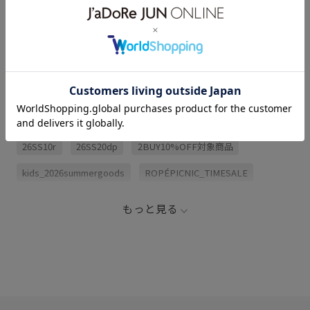
サイズ・素材・お手入れ方法
関連タグ
26SS10r
26SS20dp
2BUY10%OFF対象商品
kids_2026summergoods
ROPÉPICNIC_TIMESALE
ガーリー
キッズ
サンダル
シンプル
タオル
もっと見る
バッグ
ボリューム感
ポップ
ポーチ
ワンピース
幅広
爽やか
華やか
麦わら帽子