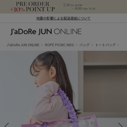
地震の影響による配送遅延について
J'aDoRe JUN ONLINE（ジャドール ジュ
ン オンライン）
J'aDoRe JUN ONLINE
ROPÉ PICNIC KIDS
バッグ
トートバッグ
【