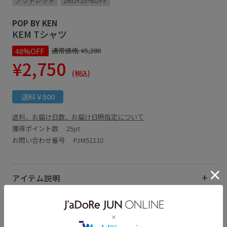
アウトレット
2BUY10%OFF
POP BY KEN
KEM Tシャツ
48%OFF
通常価格:
¥5,280
¥2,750
(税込)
送料￥500
送料、お届け日数、お届け日時指定について
獲得ポイント数
25pt
お問い合わせ番号 PJM51110
アイテム説明
サイズ・素材・お手入れ方法