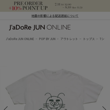
地震の影響による配送遅延について
J'aDoRe JUN ONLINE（ジャドール ジュ
ン オンライン）
J'aDoRe JUN ONLINE
POP BY JUN
アウトレット
トップス
Tシャ