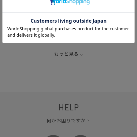
関連タグ
2BUY10%OFF対象商品
spring_summer_mens
spring_summer_womens
tシャツ
Tシャツ/カットソー
スポーツ
スポーツウェアシャツ
トップス
ニット
もっと見る
Ｔシャツ
HELP
何かお困りですか？