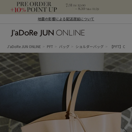
地震の影響による配送遅延について
J'aDoRe JUN ONLINE（ジャドール ジュ
ン オンライン）
J'aDoRe JUN ONLINE
PFT
バッグ
ショルダーバッグ
【PFT】Crepe 