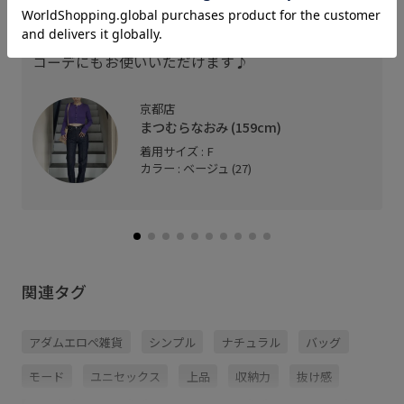
とても軽いオシャレな形のレザーバッグ。
カラーも品があり、カジュアルな装いにも、綺麗目
コーデにもお使いいただけます♪
京都店
まつむらなおみ (159cm)
着用サイズ : F
カラー : ベージュ (27)
関連タグ
アダムエロぺ雑貨
シンプル
ナチュラル
バッグ
モード
ユニセックス
上品
収納力
抜け感