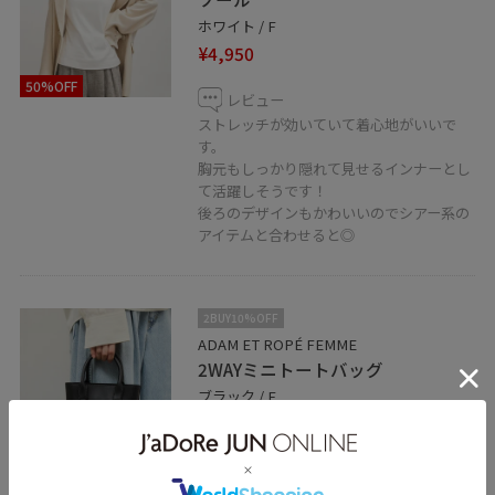
ホワイト / F
¥4,950
50%OFF
レビュー
ストレッチが効いていて着心地がいいで
す。
胸元もしっかり隠れて見せるインナーとし
て活躍しそうです！
後ろのデザインもかわいいのでシアー系の
アイテムと合わせると◎
2BUY10%OFF
ADAM ET ROPÉ FEMME
2WAYミニトートバッグ
ブラック / F
¥4,400
レビュー
60%OFF
携帯やハンカチなど身の回りの小物を入れ