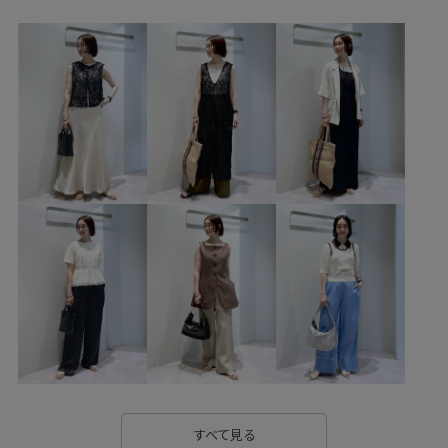
バッグ
トートバッグ
GAC06050
GAF05030
GAV76010
GAX06260
25SS30
FEMME_TIMESALE
SETUP
setup_pickup
さらりとした
ふっくら
アクセサリー
インナーFEMME
ウエストがゴム
ウエストタック
ウエストマーク
オーガニック
オーガンジー
オールシーズン
カーディガン
コットン
サスティナブル
シアー
シャツ
シャリ感
シルク
ジャケット
ジレ
スタイルアップ
スッキリ
ストラップ
スラックス
スラブ
スリット
セットアップ対象商品
タック
タンブラー
タンブラー加工
ツイード素材
すべて見る