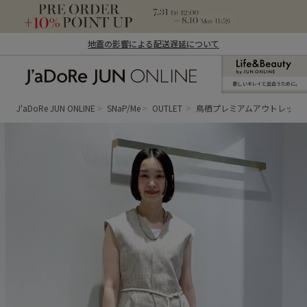
地震の影響による配送遅延について
新しいキレイと出合うために。
J'aDoRe JUN ONLINE（ジャドール ジュ
ン オンライン）
J'aDoRe JUN ONLINE
SNaP/Me
OUTLET
鳥栖プレミアムアウトレット