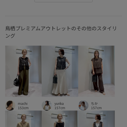
バイカラー
バックデザイン
パンツ
フェイクレザー
フライス素材
フリル
ヘルシー
ベルト
鳥栖プレミアムアウトレットのその他のスタイリ
ベーシック
ベーシックカラー
ミニバッグ
リネン
ング
リネンシャツ
レイヤード
ロング丈
ヴィンテージ
ヴィンテージ感
上品
伸縮性
光沢感
凹凸感
抜け感
接触冷感
撚糸
春夏
細く見える
肌馴染が良い
華やか
薄手
財布
軽やかな雰囲気
透け感
速乾性
長さ調節可能
長財布
machi
yurika
ちか
153cm
157cm
157cm