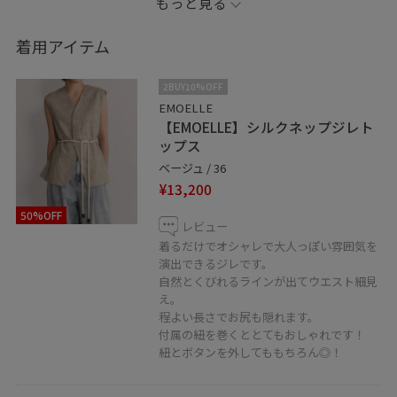
もっと見る
レを使ったコーディネートです。
大人っぽくワントーンで合わせてみました。
着用アイテム
夏のお出かけにおすすめのスタイルです！
2BUY10%OFF
▶︎大人カジュアルコーデ
EMOELLE
【EMOELLE】シルクネップジレト
▶︎着痩せコーデ
ップス
▶︎スタイルアップコーデ
ベージュ / 36
▶︎低身長コーデ
¥13,200
が得意です☺︎
50%OFF
レビュー
⭐︎商品の詳しいレビューは下に載せています⭐︎
着るだけでオシャレで大人っぽい雰囲気を
演出できるジレです。
是非ご覧下さい！
自然とくびれるラインが出てウエスト細見
え。
程よい長さでお尻も隠れます。
付属の紐を巻くととてもおしゃれです！
お気に入り登録頂くと
紐とボタンを外してももちろん◎！
【お気に入り】タブから再度ご覧頂くことが出来ます！