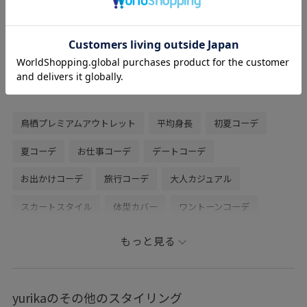
るのにちょうどいい大きさです。(長財布は
入らないと思います。。)
ショルダーにもできてその日の雰囲気で持
ち方を変えられます！
関連タグ
鳥栖プレミアムアウトレット
平均身長
初夏コーデ
夏コーデ
お仕事コーデ
デートコーデ
お出かけコーデ
旅行コーデ
大人カジュアル
スカートスタイル
体型カバー
ワントーンコーデ
ヘルシーコーデ
フェミニンコーデ
シンプルコーデ
もっと見る
きれいめコーデ
ADAM ET ROPÉ
ウェーブ
イエベ春
乾燥
トップス
キャミソール
ベスト
スカート
yurikaのその他のスタイリング