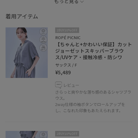
もっと見る
instaglam >> jun_outlet_ayu
着用アイテム
フォローお願いいたします ☺︎ ⁺ ⋆˚
2BUY10%OFF
ROPÉ PICNIC
【ちゃんと+かわいい保証】カット
ジョーゼットスキッパーブラウ
ス/UVケア・接触冷感・防シワ
サックス / F
¥5,489
レビュー
さらっと爽やかな落ち感のあるシャツブラ
ウス。
2way仕様の袖ボタンでロールアップを
し、こなれた印象もあたえられます。
2BUY10%OFF