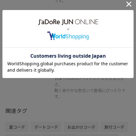
です。
2BUY10%OFF
ROPÉ PICNIC PASSAGE
ペーパーライクバケットバッ
グ/2WAY
オフホワイト / F
¥3,245
50%OFF
レビュー
日傘や500mlのペットボトルも入る大き
さ。
軽く爽やかな色合いで夏場にぴったりで
す。
関連タグ
夏コーデ
デートコーデ
お出かけコーデ
旅行コーデ