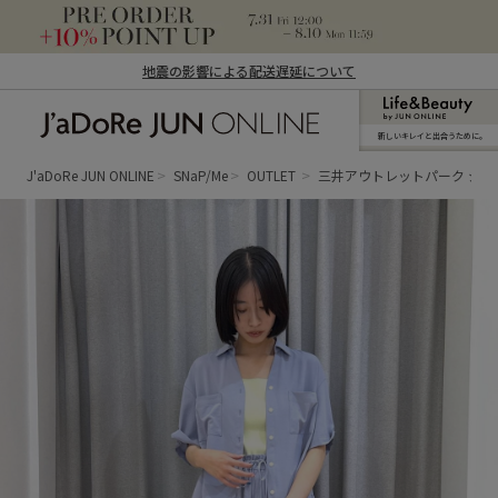
地震の影響による配送遅延について
新しいキレイと出合うために。
J'aDoRe JUN ONLINE（ジャドール ジュ
ン オンライン）
J'aDoRe JUN ONLINE
SNaP/Me
OUTLET
三井アウトレットパーク ジ