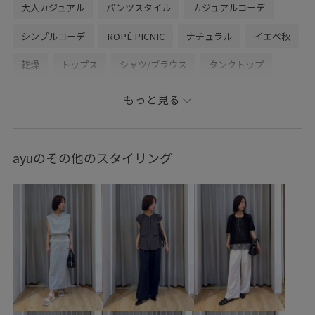
大人カジュアル
パンツスタイル
カジュアルコーデ
シンプルコーデ
ROPÉ PICNIC
ナチュラル
イエベ秋
乾燥
トップス
シャツ/ブラウス
タンクトップ
パンツ
バッグ
ハンドバッグ
シューズ
サンダル
もっと見る
GDF16010
GDH16250
GDS16250
GIA16240
GIX16190
26RPUVCARE
26SS10
26SS10r
ayuのその他のスタイリング
26SS15
26SS20
26SS20dp
26SS_ジョーゼット
26SS_夏のお仕事ブラウス
RP26SS
RP26SSインナー
きれいめ
ちゃんとプラスかわいい保証
なめらか
カジュアル
コントラスト
サステナブル
シャツ
シャープ
シワ感
シンプル
ジャケット