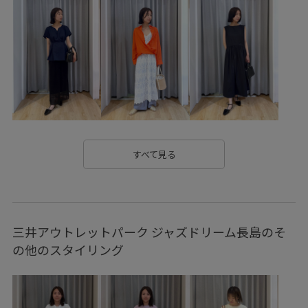
スクエアネック
スッキリ
ストレッチ糸
セットアップ
タイト
トレンド
トレンド感
ナイロン
フリーサイズ
プレーティング
ベーシック
リゾート感
リラックス感
ワンピース
ヴィンテージ
ヴィンテージ感
上品
伸縮性
光沢感
合わせやすい
大人っぽい
安定感
小物
幅広
すべて見る
接触冷感
日傘
異素材ドッキング
秋冬
程よい肉感
艶感
華やか
見た目以上の収納
軽快
三井アウトレットパーク ジャズドリーム長島のそ
都会的
の他のスタイリング