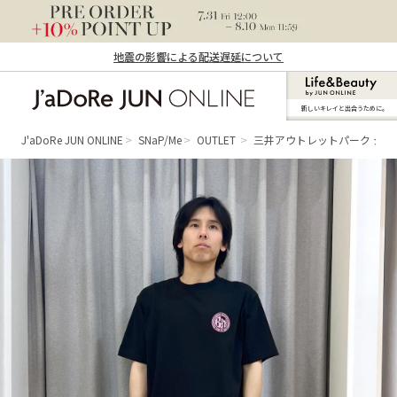
地震の影響による配送遅延について
新しいキレイと出合うために。
J'aDoRe JUN ONLINE（ジャドール ジュ
ン オンライン）
J'aDoRe JUN ONLINE
SNaP/Me
OUTLET
三井アウトレットパーク ジ