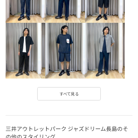
ドローコード
ナイロン
ハリ感
バスケットボール
バンドカラー
ボリューム感
ポリエステル
モード感
リラックス感
レトロ
ロゴプリント
ワイドシルエット
ワイドパンツ
伸縮性
別注アイテム
幅広
快適
快適なはき心地
抜け感
春夏
発泡プリント
穿き心地が良い
立体感
耐久性
靴
すべて見る
三井アウトレットパーク ジャズドリーム長島のそ
の他のスタイリング