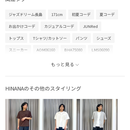
ジャズドリーム長島
171cm
初夏コーデ
夏コーデ
お出かけコーデ
カジュアルコーデ
JUNRed
トップス
Tシャツ/カットソー
パンツ
シューズ
スニーカー
AOM06160
BHA75080
LMS06090
Tシャツ
きれいめ
アイコニック
イージーパンツ
もっと見る
オーバーサイズ
カジュアル
グラフィック
コットン
コットン100%
コート
サッカー
シャツ
HINANAのその他のスタイリング
シンプル
ストリートスタイル
ストレスフリー
スポーツ
スポーツ用品
セットアップ
デイリーで活躍
デザイン性
デニムに合わせる