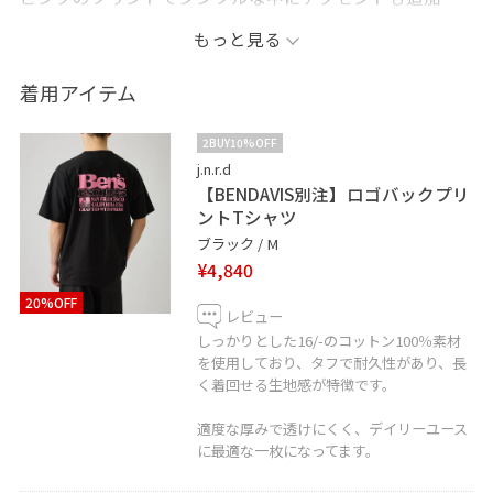
し、シンプルに一癖つけたコーデになってます。
もっと見る
いつもご覧いただきありがとうございます⭐︎
着用アイテム
2BUY10%OFF
j.n.r.d
【BENDAVIS別注】ロゴバックプリ
ントTシャツ
ブラック / M
¥4,840
20%OFF
レビュー
しっかりとした16/-のコットン100％素材
を使用しており、タフで耐久性があり、長
く着回せる生地感が特徴です。
適度な厚みで透けにくく、デイリーユース
に最適な一枚になってます。