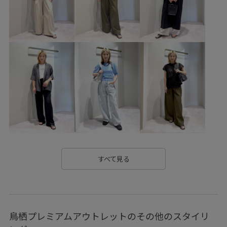
GUA35270
GUF16000
GUS26050
GUV16010
2025サンダル_pickup
GU_10%
GU_sandal
GU_SUMMERGOODS
きちんと感
きれいめ
きれいめカジュアル
こなれ感
アクセサリー
カジュアル
カーディガン
コットン
サテン
シャツ
シンプル
ジャケット
スッキリ
スッキリ見え
デザイン性
トレンド
ナチュラル
ヌーディー
パジャマ
フラットサンダル
モダン
すべて見る
モチーフ
ラップデザイン
リラックス感
ロング丈
ワイドシルエット
ヴィンテージ
主役アイテム
鳥栖プレミアムアウトレットのその他のスタイリ
伸縮性
体型カバー
光沢感
女性らしさ
幅広