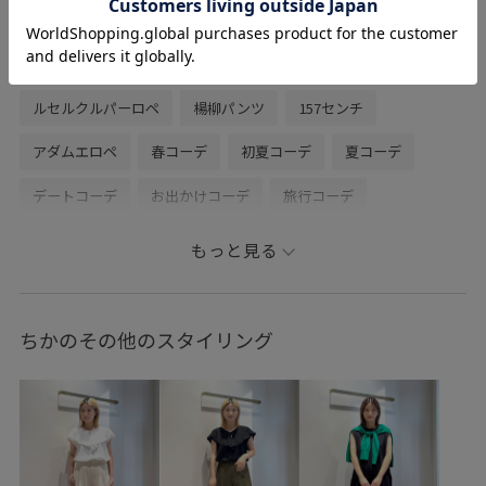
関連タグ
LE CERCLE par ropé
鳥栖プレミアムアウトレット
ルセルクルパーロペ
楊柳パンツ
157センチ
アダムエロペ
春コーデ
初夏コーデ
夏コーデ
デートコーデ
お出かけコーデ
旅行コーデ
推し活コーデ
女子会コーデ
モード
大人カジュアル
もっと見る
パンツスタイル
ワントーンコーデ
モノトーンコーデ
カジュアルコーデ
シンプルコーデ
きれいめコーデ
ちかのその他のスタイリング
ベーシック
ADAM ET ROPÉ
ウェーブ
ブルべ冬
混合
トップス
キャミソール
ジャケット/アウター
その他アウター
パンツ
シューズ
サンダル