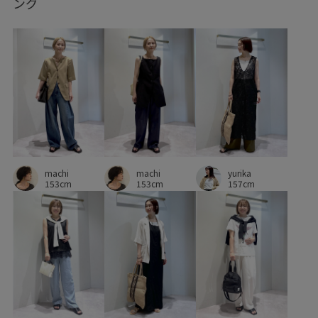
ング
後ろがゴム
抜け感
楊柳素材
腰回りカバー
自宅で洗える
透け感
通気性
machi
machi
yurika
153cm
153cm
157cm