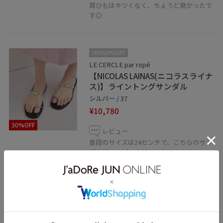
肩ひもはキツくなく、ちょうど良かったで
す◎
2BUY10%OFF
LE CERCLE par ropé
【NICOLAS LAINAS(ニコラスライナ
ス)】ライントングサンダル
シルバー / 37
¥10,780
30%OFF
レビュー
普段のサイズは24センチで、こちらのサン
ダルは37でピッタリでした！！
横幅もしっかりあります。
抜け感があり、メタルモチーフが足元を華
やかに見せてくれます。
カジュアルにも綺麗めにも合わせていただ
けます。