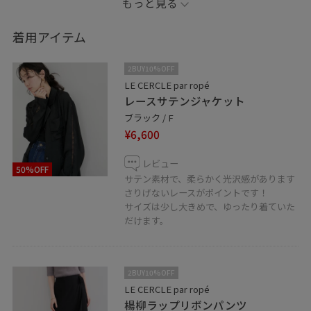
もっと見る
骨格ウェーブ/ブルベ冬
着用アイテム
▶︎シンプルコーデ
▶︎カジュアルコーデ
2BUY10%OFF
▶︎モノトーンコーデ
LE CERCLE par ropé
レースサテンジャケット
が得意です！！
ブラック / F
¥6,600
お気に入り登録頂くと
レビュー
50%OFF
【お気に入り】タブから再度ご覧頂く事ができます！
サテン素材で、柔らかく光沢感があります
さりげないレースがポイントです！
サイズは少し大きめで、ゆったり着ていた
お気に入りとフォロー
だけます。
頂きますと大変嬉しいです♪
是非よろしくお願いします♡
2BUY10%OFF
LE CERCLE par ropé
楊柳ラップリボンパンツ