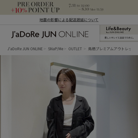
地震の影響による配送遅延について
新しいキレイと出合うために。
J'aDoRe JUN ONLINE（ジャドール ジュ
ン オンライン）
J'aDoRe JUN ONLINE
SNaP/Me
OUTLET
鳥栖プレミアムアウトレット