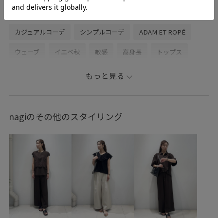
お出かけコーデ
旅行コーデ
パンツスタイル
カジュアルコーデ
シンプルコーデ
ADAM ET ROPÉ
ウェーブ
イエベ秋
敏感
高身長
トップス
Tシャツ/カットソー
カーディガン
パンツ
もっと見る
デニムパンツ
シューズ
パンプス
GUA26000
GUK16010
GUM15030
GUS26000
nagiのその他のスタイリング
26SSデニムpick_up
GU_Tシャツ
GU_Tシャツコレクション
GU_機能性
Tシャツ
UVカット
Vネック
きちんと感
きれいめ
ふっくら
ゆったり
カジュアル
カットソー
キャミソール
シアー
シャープ
シンプル