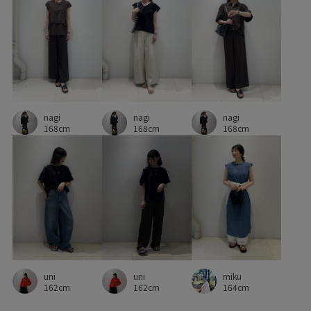
nagi
nagi
nagi
168cm
168cm
168cm
uni
miku
uni
162cm
164cm
162cm