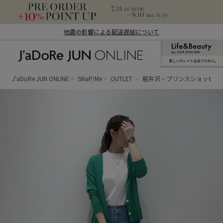
地震の影響による配送遅延について
新しいキレイと出合うために。
J'aDoRe JUN ONLINE（ジャドール ジュ
ン オンライン）
J'aDoRe JUN ONLINE
SNaP/Me
OUTLET
軽井沢・プリンスショッピン