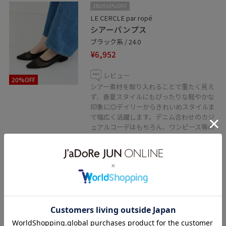
2BUY10%OFF
LE CERCLE par ropé
シアーパンプス
ブラック系 / 24.0
¥6,952
レビュー
20%OFF
シアー素材を取り入れることで重たく見え
ず、春夏スタイルにもぴったりな軽やかな
印象に◎デイリーからきれいめスタイルま
で幅広く活躍します。デニム合わせのカジ
ュアルコーデはもちろん、ワンピース等の
合わせにもおすすめの万能アイテムです。
サイズ感は24cm素足で履いてジャストサ
イズ◎
25cmにすると大きかったです。
関連タグ
LE CERCLE par ropé
春コーデ
初夏コーデ