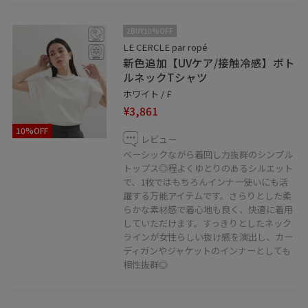
2BUY10%OFF
LE CERCLE par ropé
新色追加【UVケア/接触冷感】ボト
ルネックTシャツ
ホワイト / F
¥3,861
10%OFF
レビュー
ベーシックながら着回し力抜群のシンプル
トップス◎程よくゆとりのあるシルエット
で、1枚ではもちろんインナー使いにも活
躍する万能アイテムです。さらりとした柔
らかな素材感で着心地も良く、快適に着用
していただけます。すっきりとしたネック
ラインが女性らしい抜け感を演出し、カー
ディガンやジャケットのインナーとしても
相性抜群◎