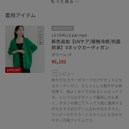
もっと見る
カジュアルすぎない上品な印象に◎
着用アイテム
春夏のお出かけにもぴったりな、シンプルながら
華やかさのあるコーデです！
2BUY10%OFF
LE CERCLE par ropé
新色追加【UVケア/接触冷感/抗菌
是非、チェックしてみてください♬.*ﾟ
防臭】Vネックカーディガン
グリーン / F
¥5,192
20%OFF
レビュー
鮮やかなカラーがコーデのアクセントにな
るカーディガン。さらっとした軽やかな素
材感で、程よくゆとりのあるシルエットで
す。シンプルなデザインで着回し力も高
く、ボタンを閉じてトップス風に着用する
のもおすすめ◎デニム合わせはもちろん、
ワンピースやスカートスタイルにも合わせ
やすい万能アイテムです。