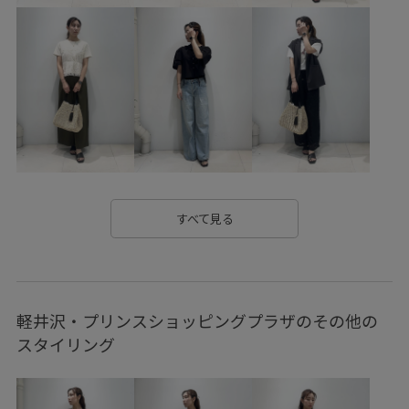
スカート
スッキリ
スラックス
セットアップ
テーパードパンツ
デニム生地
ハイウエスト
ハイゲージ
フィット感
フェミニン
フレンチスリーブ
ベーシック
ポインテッドトゥ
メンズライク
ローヒール
ワイドデニム
ワイドパンツ
ワンピース
ヴィンテージ
すべて見る
万能アイテム
上品
伸縮性
冷房対策
大人カジュアル
女性らしい印象
女性らしさ
安定感
軽井沢・プリンスショッピングプラザのその他の
幅広
抗菌防臭
抜け感
接触冷感
春夏
スタイリング
歩きやすい
毎年人気
着やすい
肌見せ
脚長効果
自宅で洗える
薄手
透け感
防臭効果