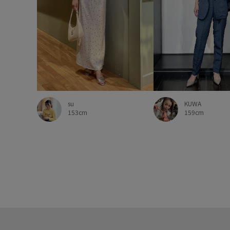
KUWA
su
159cm
153cm