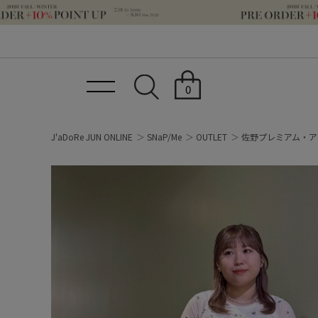
0
J'aDoRe JUN ONLINE
SNaP/Me
OUTLET
佐野プレミアム・ア