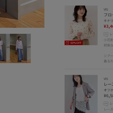
VIS
フロ
キナリ 
¥3,4
レ
小花
50%OFF
前後2
シア
着る
VIS
レー
オフホ
¥6,5
レ
レー