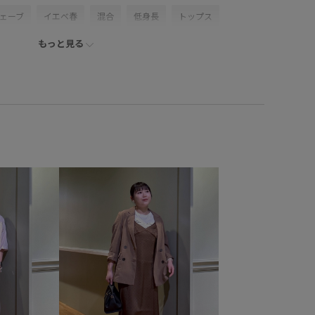
ェーブ
イエベ春
混合
低身長
トップス
もっと見る
パンツ
デニムパンツ
バッグ
ショルダーバッグ
VS16060
BVX36070
0318PRESS対象商品
ck_up
2WAYで使える
BVX44070_BVX36070
VIS_2026SS_POLO2
VIS_26SS
vis_26ssbag
azakisae_may
VIS_smallsize
VIS_TIMESALE
WEB限定
える
きれいめ
こなれ感
アシンメトリー
カジュアルすぎない
コットン
シアー
シアー感
ップレース
スカート
スカーフ
ステッチ
タンクトップ
デコルテがきれい
トレンド
ナイロン
ォーマル
フォーマルシーン
フリル
ブラウス