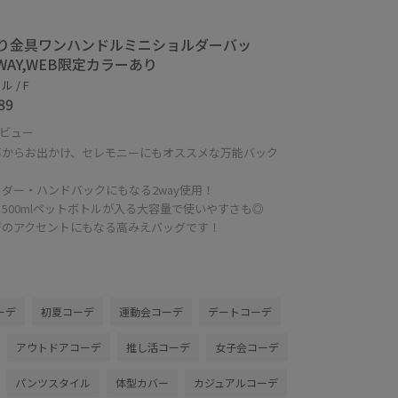
り金具ワンハンドルミニショルダーバッ
2WAY,WEB限定カラーあり
 / F
89
ビュー
事からお出かけ、セレモニーにもオススメな万能バック
ダー・ハンドバックにもなる2way使用！
500mlペットボトルが入る大容量で使いやすさも◎
デのアクセントにもなる高みえバッグです！
ーデ
初夏コーデ
運動会コーデ
デートコーデ
アウトドアコーデ
推し活コーデ
女子会コーデ
パンツスタイル
体型カバー
カジュアルコーデ