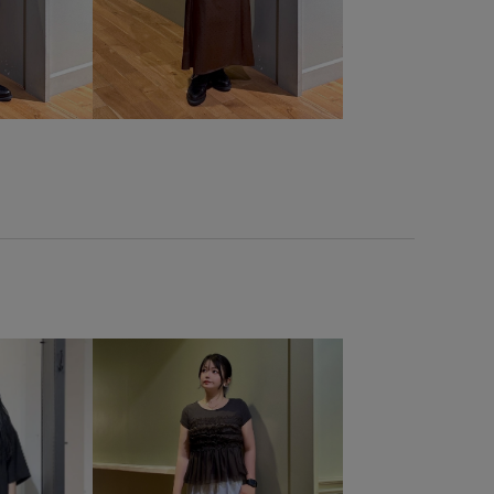
ラム
ポリウレタン
ポリエステル
レイヤードスタイル
ヴィンテージ
ヴィンテージ感
伸縮性
光沢感
業式入学式
取り外し可能
取り外し可能なショルダー
定番
幅広
抜け感
春にぴったり
自宅で洗える
け感
長財布
限定カラー
高級感