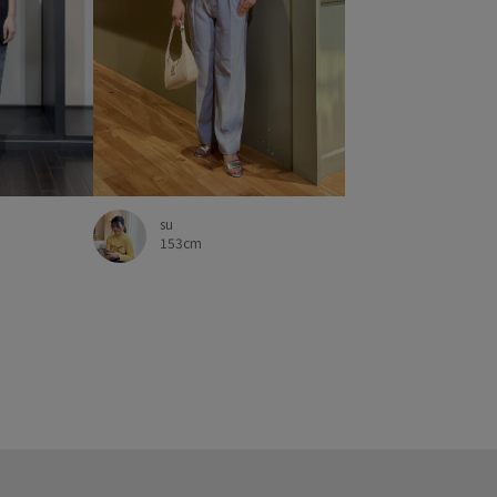
ん
su
153cm