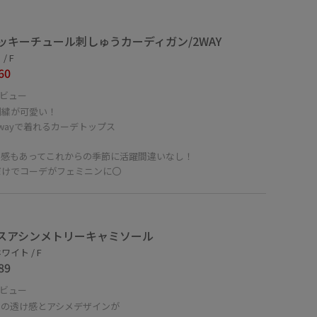
ッキーチュール刺しゅうカーディガン/2WAY
/ F
60
ビュー
刺繍が可愛い！
wayで着れるカーデトップス
ー感もあってこれからの季節に活躍間違いなし！
だけでコーデがフェミニンに〇
スアシンメトリーキャミソール
ワイト / F
89
ビュー
スの透け感とアシメデザインが