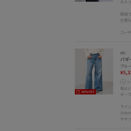
大人
肩紐
丈感
コー
VIS
バギ
ブルー系
¥5,3
レ
程よ
40%OFF
ギー
ライ
154
やや