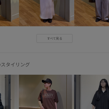
ベルト
ベーシック
ペプ
ロンT
ワイドシルエット
入園式
卒園式入学式
卒
合わせやすい
大人っぽい
すべて見る
華やか
薄手
財布
透
のスタイリング