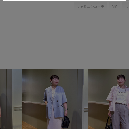
フェミニンコーデ
VIS
ウ
カーディガン
キャミソール
BVF16030
BVK16050
B
26SSceremony
26SSデニムpi
Ssize_akisuda
Tシャツ
VIS_ceremony_2026
vis_ok
Web限定カラー
きれいに見
エコバッグ
カジュアル
シャツ
シンプル
スカラ
ストラップ
スラックス
ハンカチ
フェミニン
フ