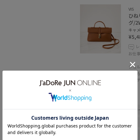
VIS
ひね
グ/
キャメル
¥5,4
レ
お仕
ショル
中身も
コー
関連タグ
佐野
キャミワンピ
春コ
お出かけコーデ
旅行コーデ
大人カジュアル
レイヤード