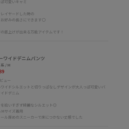
っぽ可愛いキャミ
でレイヤードした時の
もお好みの長さにできます〇
デの底上げが出来る万能アイテムです！
ーワイドデニムパンツ
 / M
39
ビュー
いワイドシルエットと切りっぱなしデザインが大人っぽ可愛いバ
ワイドデニム
ンを拾いすぎず綺麗なシルエット◎
cm Mサイズ着用
ソール厚めのスニーカーで床につかない丈感でした