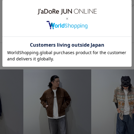
ワントーンコーデ
モノトー
シンプルコーデ
きれいめコ
乾燥
トップス
タンクト
パンツ
スラックス
AOF0
きれいめ
さっと羽織れる
イージーケア
イージーパン
クッション性
コットン
ストレッチ性
セットアップ
ノースリーブ
フロントボタン
モード感
ラウンドカットの
伸縮性
光沢感
幅広