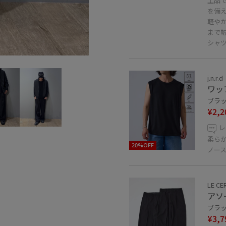
上品
を備
軽や
まで
シャ
j.n.r.d
ワッ
ブラック
¥2,2
レ
柔ら
20%OFF
ノー
LE CE
アソ
ブラッ
¥3,7