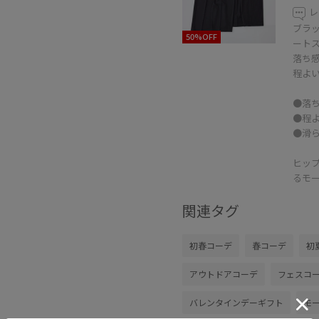
レ
ブラ
50%OFF
ート
落ち
程よ
●落
●程
●滑
ヒッ
るモ
関連タグ
初春コーデ
春コーデ
初
アウトドアコーデ
フェスコ
バレンタインデーギフト
モ