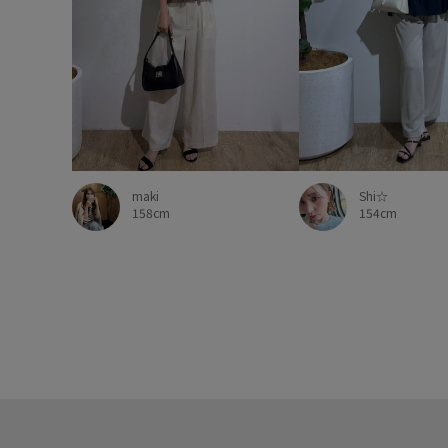
maki
Shi☆
158cm
154cm