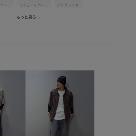
ンコーデ
カジュアルコーデ
メンズライク
もっと見る
ーデ
ベーシック
JUNRed
ナチュラル
ブルべ冬
ップ
ジャケット/アウター
ノーカラージャケット
5000
AOV06030
LMS06030
TR素材
UVカット
さりげないアクセント
やや長め
アウター
ツ
ウール
カジュアル
カーディガン
クッション
シャツ
シンプル
ジャケット
スッキリ
テーパードパンツ
トレンド
トレンド感
ドレス
ブルゾン
プルオーバー
ポリエステル
ミニマル
裾
リラックス感
ヴィンテージ
ヴィンテージ感
上品
抜け感
柔らかい手触り
機能素材
毎シーズン