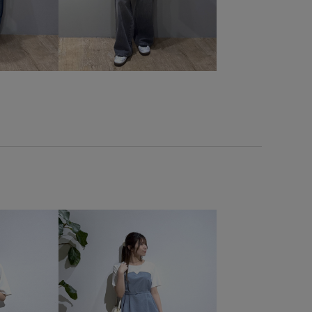
薄手
軽い着心地
高級感