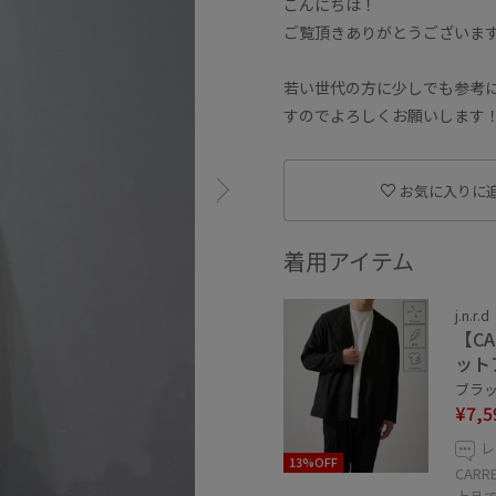
こんにちは！
ご覧頂きありがとうございま
若い世代の方に少しでも参考
すのでよろしくお願いします
お気に入りに
着用アイテム
j.n.r.d
【C
ット
ブラック
¥7,5
レ
13%OFF
CAR