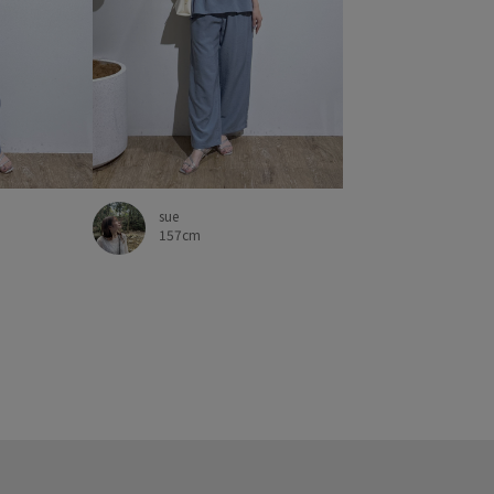
sue
157cm