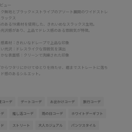
ビュー
ック無地とブラック×ストライプのアソート展開のワイドストレ
スラックス
感のあるTR素材を使用した、きれいめなスラックス生地。
い光沢感があり、上品でドレス感のある雰囲気が特徴。
ち感素材：きれいなドレープで上品な印象
よい光沢：ドレスライクな雰囲気を演出
らかな表面感：クリーンで洗練された印象
プからワタリにかけてゆとりを持たせ、裾までストレートに落ち
ード感のあるシルエット。
夏コーデ
デートコーデ
お出かけコーデ
旅行コーデ
ーデ
推し活コーデ
雨の日コーデ
ホワイトデーギフト
ード
ストリート
大人カジュアル
パンツスタイル