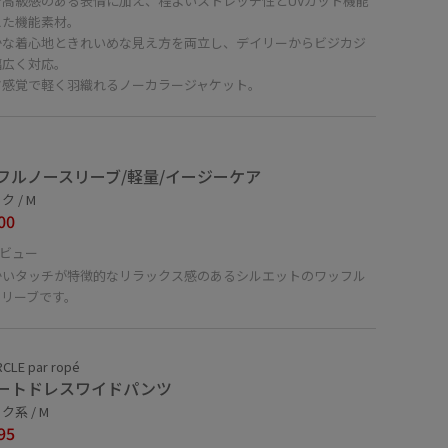
で高級感のある表情に加え、程よいストレッチ性とUVカット機能
えた機能素材。
かな着心地ときれいめな見え方を両立し、デイリーからビジカジ
幅広く対応。
ツ感覚で軽く羽織れるノーカラージャケット。
フルノースリーブ/軽量/イージーケア
 / M
00
ビュー
かいタッチが特徴的なリラックス感のあるシルエットのワッフル
スリーブです。
RCLE par ropé
ートドレスワイドパンツ
ク系 / M
95