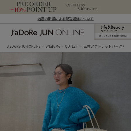
地震の影響による配送遅延について
新しいキレイと出合うために。
J'aDoRe JUN ONLINE（ジャドール ジュ
ン オンライン）
J'aDoRe JUN ONLINE
SNaP/Me
OUTLET
三井アウトレットパーク 横