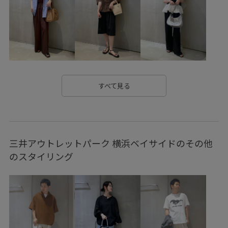
カラーバリエーション豊富
クルーネック
クロシェ編み
コットン
コーディネートしやすい
シンプル
シンプルなデザイン
ジーンズ
スカート
ストーン
スラックス
タイト
タイトスカート
タートルネック
すべて見る
トレンド
トレンドライク
トレンド感
ニット
ニット帽
ニット素材
ピアス
フェイクレザー
三井アウトレットパーク 横浜ベイサイドのその他
フォーマルシーン
プリーツスカート
プルオーバー
のスタイリング
ヘアバンド
マニッシュ
モダン
ワイドパンツ
ヴィンテージ
ヴィンテージ感
伸縮性
優しくフィット
光沢感
内ポケット
合わせやすい
小物
快適
快適な着心地
普段使い
肌触りが良い