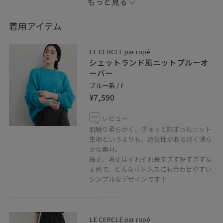
もっと見る
今年も入荷しています！
カラーバリエーション豊富な、
着用アイテム
シェットランド風、もちもちニットのご紹介です。
LE CERCLE par ropé
着丈が長めな前後差のあるデザインが、
シェットランド風ニットプルーオ
シンプルなデニムでも寂しくならずに
ーバー
着るだけでバランスが整います。
ブルー系 / F
¥7,590
程よく厚手ですが落ち感があり、
レビュー
肩周りはすっきりみえます。
肌触り柔らかく、ぎゅっと詰まったニット
長めな袖がもたつくのがこなれ感を出してくれます！
生地というよりも、通気性がある軽く滑ら
かな素材。
袖丈、着丈はそれぞれ長すぎず短すぎずな
特に凝ったスタイリングでなくても
丈感で、どんなボトムスにも合わせやすい
映えるカラーで素敵にコーディネートしてみてくださ
シンプルなデザインです！
い！
LE CERCLE par ropé