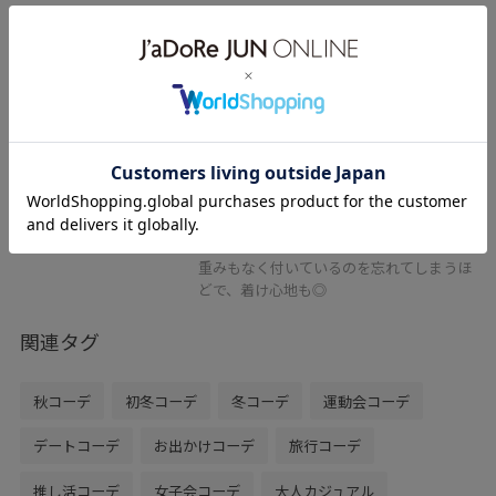
LE CERCLE par ropé
ラインミニフープピアス
シルバー / F
¥3,850
レビュー
小ぶりながら存在感のある3連フープピア
ス。
マットな質感よりも艶のある華やかな印
象。
重みもなく付いているのを忘れてしまうほ
どで、着け心地も◎
関連タグ
秋コーデ
初冬コーデ
冬コーデ
運動会コーデ
デートコーデ
お出かけコーデ
旅行コーデ
推し活コーデ
女子会コーデ
大人カジュアル