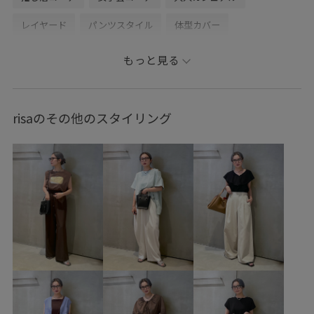
レイヤード
パンツスタイル
体型カバー
ワントーンコーデ
シンプルコーデ
ベーシック
もっと見る
ADAM ET ROPÉ
ウェーブ
ブルべ冬
敏感
トップス
ニット/セーター
パンツ
デニムパンツ
risaのその他のスタイリング
バッグ
ボストンバッグ
ヘアアクセサリー
その他ヘアアクセサリー
アクセサリー
ピアス（両耳用）
GUM65090
GUS35110
GUX64050
GUZ35180
GUZ55170
GU_25AW
GU_25AW秋雑貨
GU_BAG
GU_T
Tシャツ
お気に入り急上昇_pickup
かわいいデザイン
やわらかな肌触り
イヤホン
ウォッシュ加工
ウール
オールシーズン