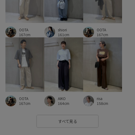
自宅で洗える
軽い着心地
長財布
OOTA
shiori
OOTA
167cm
161cm
167cm
OOTA
AIKO
risa
167cm
164cm
158cm
すべて見る