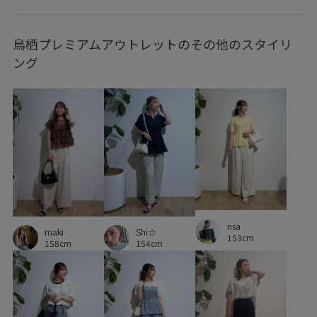
シャツ
ジャケット
スッキリ
スニーカー
タック
鳥栖プレミアムアウトレットのその他のスタイリ
タンクトップ
チュール
デザイン性
デニムパンツ
ング
ニット
バランスが良い
バレエシューズ
パンツ
フラットシューズ
ブラウス
ペプラム
ボリューム感
ボーダー
ミモレ丈
リブ
ロング丈
ワイドパンツ
下着
伸縮性
取り外し可能
定番
川島海荷さんリールご着用アイテム
後ろがゴム
日傘
柔らかい素材
歩きやすい
水筒
洗濯機で洗える
risa
maki
Shi☆
153cm
程よい肉感
薄手
透け感
長財布
限定カラー
158cm
154cm
高級感