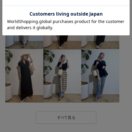
GDK55100
GDM55020
GIX65020
2510対象商品
25awRPbottoms
2BUY10%OFF対象商品
2WAYで使える
checkshaggy_l3
mefitBAG
RP251014リール着用アイテム
RP25AW
RP25awミラノリブ
RP25羽織り
RPSS買い足しトップス
RP体型カバー
Wbag_pickup
Wbag＆shoes_pickup
Wbottoms_pickup
Web限定
Web限定カラー
お気に入りアイテム_pickup
お気に入り急上昇_pickup
きれいめ
ゆったり
ウエストタック
エレガント
オフィス
オフィスカジュアル
カジュアル
すべて見る
カットソー
キャップ
キーホルダー
サイズ調整