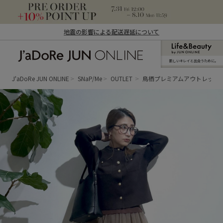
地震の影響による配送遅延について
新しいキレイと出合うために。
J'aDoRe JUN ONLINE（ジャドール ジュ
ン オンライン）
J'aDoRe JUN ONLINE
SNaP/Me
OUTLET
鳥栖プレミアムアウトレット