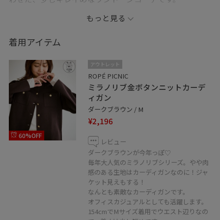
小物はブラックでまとめて、メリハリを♡
もっと見る
⭐︎〜⭐︎〜⭐︎〜⭐︎〜⭐︎〜⭐︎〜⭐︎〜⭐︎〜⭐︎〜⭐︎〜⭐︎〜⭐︎〜⭐︎〜⭐︎〜⭐︎〜
着用アイテム
数ある投稿の中から目に留めてくださり、ありがとうご
アウトレット
ざいます☺︎
ROPÉ PICNIC
ミラノリブ金ボタンニットカーデ
気になった投稿や後で見返したい！！と思ってくださっ
ィガン
た投稿には ♡ マークを押して【お気に入り】登録して
ダークブラウン / M
いただくと
¥2,196
後で見返しやすくなりますよ♪
60%OFF
レビュー
フォローもぜひよろしくお願いいたします！！
ダークブラウンが今年っぽ♡
毎年大人気のミラノリブシリーズ。やや肉
感のある生地はカーディガンなのに！ジャ
ケット見えもする！
なんとも素敵なカーディガンです。
オフィスカジュアルとしても活躍します。
154cmでMサイズ着用でウエスト辺りなの