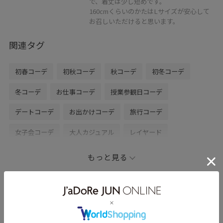
で、着丈は少し短めです。
160cmくらいのかたはLサイズが安心して
お召しいただけると思います。
関連タグ
初春コーデ
初秋コーデ
秋コーデ
初冬コーデ
冬コーデ
お仕事コーデ
授業参観日コーデ
デートコーデ
お出かけコーデ
旅行コーデ
女子会コーデ
大人カジュアル
レイヤード
パンツスタイル
体型カバー
カジュアルコーデ
もっと見る
ROPÉ PICNIC
ナチュラル
イエベ春
ノーマル
低身長
トップス
ニット/セーター
カーディガン
Shi☆のその他のスタイリング
スカート
バッグ
ショルダーバッグ
GDC55020