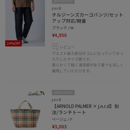
2BUY10%OFF
j.n.r.d
チルジーンズカーゴパンツ/セット
アップ対応/軽量
ブラック / M
¥4,950
24%OFF
レビュー
ウエスト後ろ部分はゴムになっていてゆっ
たりしたサイズ感です。
柔らかくて軽く清涼感があり夏でも涼しく
着用していただけます。
2BUY10%OFF
j.n.r.d
【ARNOLD PALMER × j.n.r.d】別
注/ランチトート
ベージュ / F
¥3,003