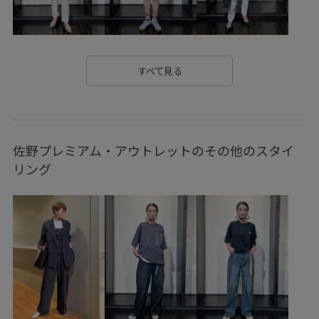
コットン
ゴルフ
シャープ
シルバー
シンプル
シンプルコーデ
スクエアバックル
スタイリング
ストレッチ性
スラックス
セット
セットアップ
すべて見る
チャコール
トレンド
ナチュラル
ブラック
ブルゾン
ポリエステル
ポンチ素材
ミニマル
佐野プレミアム・アウトレットのその他のスタイ
モード
ユニセックス
ラフ
リラックス感
レザー
リング
ロゴ刺繍
伸縮性
使いやすい
使い回し
傘
六分袖
弁当箱
撥水加工
新鮮
柔らかい手触り
毎シーズン
水筒
清涼感
滑らかな質感
男女兼用
着やすい
着回しやすい
薄手
軽さがポイント
軽快
遊び心がある