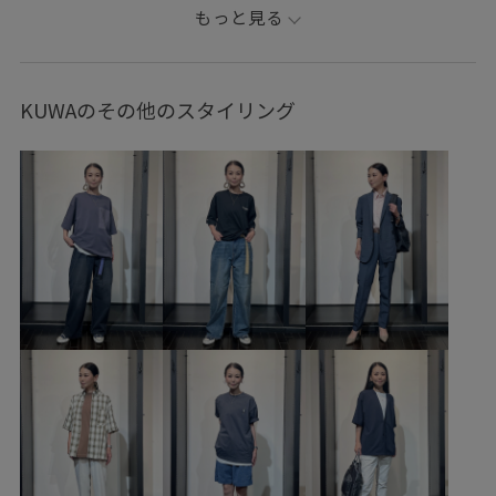
ストリート
大人カジュアル
レイヤード
もっと見る
パンツスタイル
体型カバー
カジュアルコーデ
ヘルシーコーデ
メンズライク
ベーシック
JUNRed
KUWAのその他のスタイリング
ウェーブ
イエベ秋
ノーマル
トップス
アンサンブル
パンツ
デニムパンツ
バッグ
トートバッグ
ファッション雑貨
ベルト
ANW71010
AOK05060
AOS05050
AOX05060
21AWG_JUN
JUNREDTS0411-0413
JUNRed_goods
JUNRed_SS
junred_summergoods
Tシャツ
ちょうど良い大きさ
ゆったり
アウター
イージーパンツ
カジュアル
カーゴパンツ
カーディガン
キャンバス
グレージュ