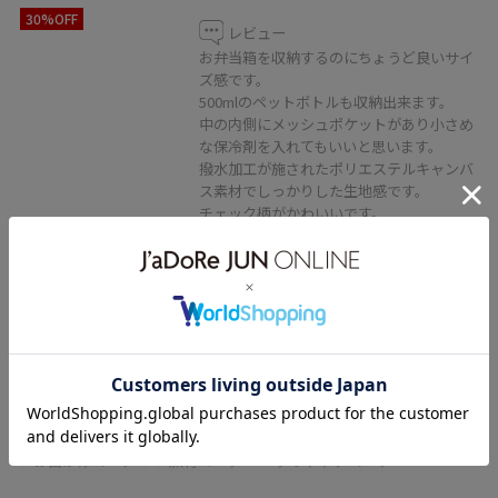
30%OFF
レビュー
お弁当箱を収納するのにちょうど良いサイ
ズ感です。
500mlのペットボトルも収納出来ます。
中の内側にメッシュポケットがあり小さめ
な保冷剤を入れてもいいと思います。
撥水加工が施されたポリエステルキャンバ
ス素材でしっかりした生地感です。
チェック柄がかわいいです。
関連タグ
チルカーゴパンツ
羽織り
冷房対策
大人
佐野
佐野アウトレット
アウトレット
159cm
40代コーデ
j.n.r.d
初夏コーデ
夏コーデ
デートコーデ
お出かけコーデ
旅行コーデ
アウトドアコーデ