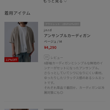
もっと見る
にも◎
カーゴパンツと合わせてゆったりカジュアルスタイルに
着用アイテム
しました。
アウトレット
2BUY10%OFF
個人インスタ始めました♪
j.n.r.d
アンサンブルカーディガン
kaori_08.30 です。
ベージュ / M
是非こちらのフォローも宜しくお願いします。
¥4,290
レビュー
22%OFF
6部袖カーディガンとシンプルな無地のイ
ンナーがセットになったアンサンブル。
さらっとしていてシワになりにくい素材。
ゆったりしたリラックス感のあるシルエッ
トです。
それぞれ単品で着回せ、カーディガンは冷
房対策にも◎