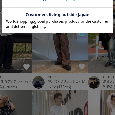
OUTLET
OUTLET
ET
軽井沢・プリンスショッピングプラザ
鳥栖プ
プレミアムアウトレット
レン
YUYA
YA
(175cm)
(170cm)