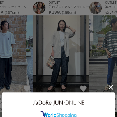
OUTLET
ET
OUTLET
佐野プレミアム・アウトレット
三井アウトレットパーク 横浜ベイサイド
KUWA
TA
るい
(159cm)
(167cm)
ET
OUTLET
OUTLET
プレミアムアウトレット
佐野プレミアム・アウトレット
ka
OOT
KUWA
(173cm)
(159cm)