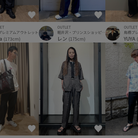
OUTLET
ET
OUTLET
鳥栖プ
プレミアムアウトレット
軽井沢・プリンスショッピングプラザ
YUYA
ka
レン
(173cm)
(175cm)