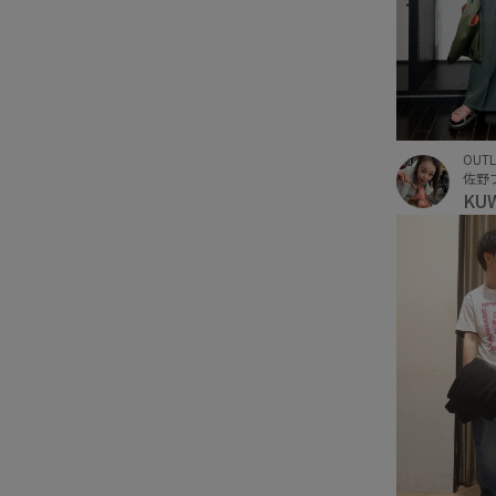
OUTL
KU