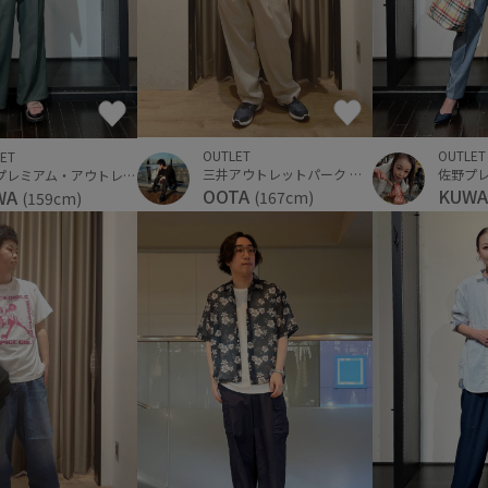
OUTLET
OUTLET
ET
三井アウトレットパーク 横浜ベイサイド
佐野プレミアム・アウトレット
OOTA
KUW
WA
(167cm)
(159cm)