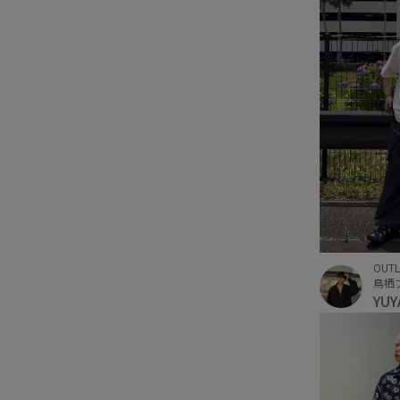
OUTL
鳥栖
YU