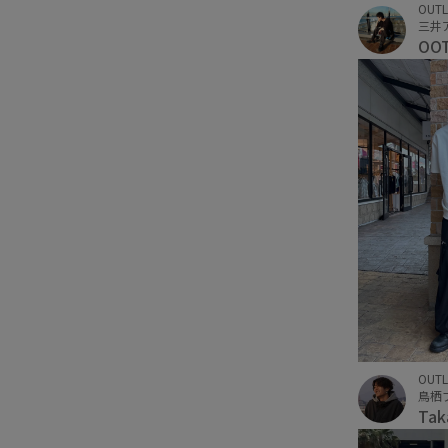
OUTL
OO
OUTL
鳥栖
Ta