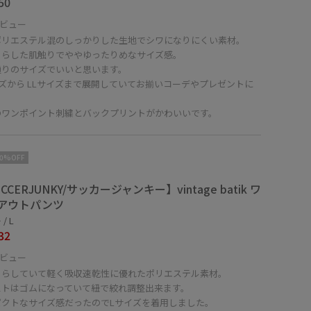
50
ビュー
ポリエステル混のしっかりした生地でシワになりにくい素材。
さらした肌触りでややゆったりめなサイズ感。
通りのサイズでいいと思います。
ズから LLサイズまで展開していてお揃いコーデやプレゼントに
のワンポイント刺繍とバックプリントがかわいいです。
10%OFF
CCERJUNKY/サッカージャンキー】vintage batik ワ
アウトパンツ
/ L
32
ビュー
さらしていて軽く吸収速乾性に優れたポリエステル素材。
ストはゴムになっていて紐で絞れ調整出来ます。
パクトなサイズ感だったのでLサイズを着用しました。