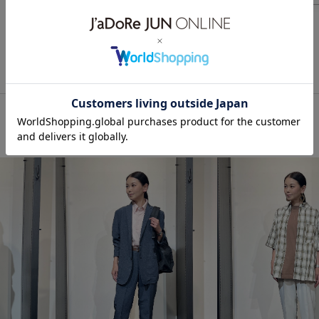
デートコーデ
アウトドアコ
韓国ファッション
スポーツ
体型カバー
カジュアルコー
ベーシック
コラボアイテム
Tシャツ/カットソー
パンツ
AOS05280
Mtshirt_pickup