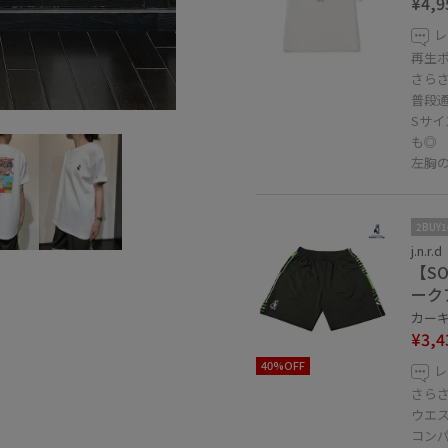
¥4,9
レ
再生
さら
普段
Sサイ
も◎
左胸
2BUY
j.n.r.d
【SO
ーク
カーキ 
¥3,4
40%OFF
レ
さら
ウエ
コン