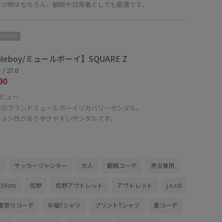
ーツ時はもちろん、観戦や日常着としても最適です。
10%OFF
leboy/ミュールボーイ】SQUARE Z
 27.0
90
ビュー
発のブランドミュールボーイリカバリーサンダル。
ション性があり歩きやすいサンダルです。
ー
サッカージャンキー
大人
観戦コーデ
男女兼用
159cm
佐野
佐野アウトレット
アウトレット
j.n.r.d
夏祭りコーデ
半袖Tシャツ
プリントTシャツ
夏コーデ