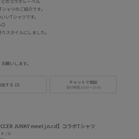
ーとのコラボレーベル
Tシャツのご紹介です。
わいいTシャツです。
も◎
祭りスタイルにしました。
くお願いします。
チャットで相談
追加する
(2)
受付時間 10:00〜19:00
CCER JUNKY meet j.n.r.d】コラボTシャツ
 / S