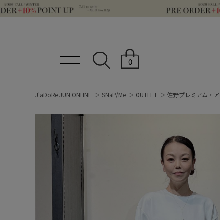
0
J'aDoRe JUN ONLINE
SNaP/Me
OUTLET
佐野プレミアム・ア