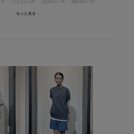
ーデ
フェスコーデ
女子会コーデ
雨の日コーデ
もっと見る
ミックス
ストリート
大人カジュアル
パンツスタイル
デ
ヘルシーコーデ
メンズライク
シンプルコーデ
JUNRed
ウェーブ
イエベ秋
ノーマル
トップス
シューズ
ビーチサンダル
AOA05030
AOM05560