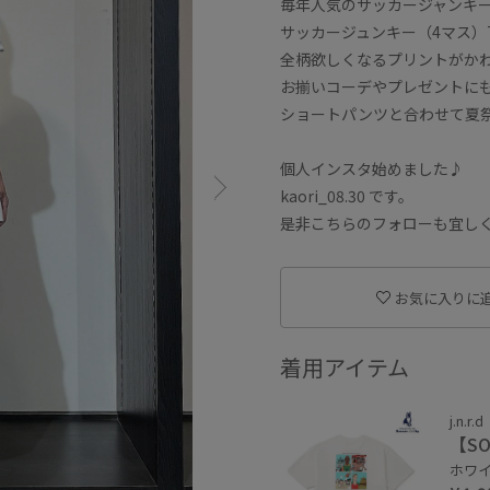
毎年人気のサッカージャンキ
サッカージュンキー（4マス）
全柄欲しくなるプリントがか
お揃いコーデやプレゼントに
ショートパンツと合わせて夏
個人インスタ始めました♪
kaori_08.30 です。
是非こちらのフォローも宜し
お気に入りに
着用アイテム
j.n.r.d
【SO
ホワイト