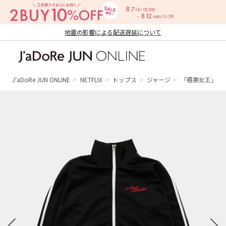
地震の影響による配送遅延について
J'aDoRe JUN ONLINE（ジャドール ジュ
ン オンライン）
J'aDoRe JUN ONLINE
NETFLIX
トップス
ジャージ
「極悪女王」Jersey 