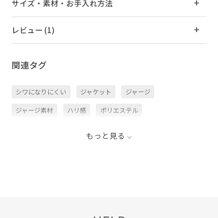
サイズ・素材・お手入れ方法
レビュー (1)
関連タグ
シワになりにくい
ジャケット
ジャージ
ジャージ素材
ハリ感
ポリエステル
ポリエステル100%
ラグランスリーブ
ロゴ刺繍
もっと見る
光沢感
極悪女王_pickup
機能的
速乾性