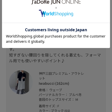
スタッフレビュー
メタルボタンがレトロさを感じさせてくれる
上品なインパクトのあるカーディガン。
細かいメッシュのようなサラサラの生地感で、
今から春先まで愛用できる通気性の良さも特徴で
す。
短すぎない腰回りを隠してくれる着丈も、フォーマ
ル用でも使いやすいポイント♪
神戸三田プレミアム・アウトレ
ット
Iwabucci (162cm)
骨格： ウェーブ
パーソナルカラー： ブルべ冬
普段のトップスサイズ： M
着用サイズ : F
カラー : ブラック (01)