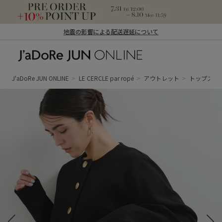
地震の影響による配送遅延について
J'aDoRe JUN ONLINE（ジャドール ジュ
ン オンライン）
J'aDoRe JUN ONLINE
LE CERCLE par ropé
アウトレット
トップス