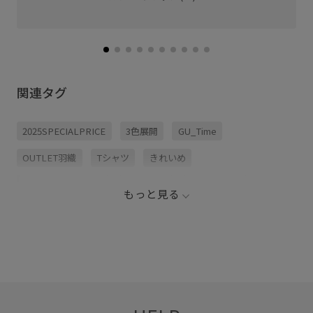
関連タグ
2025SPECIALPRICE
3色展開
GU_Time
OUTLET羽織
Tシャツ
きれいめ
きれいめカジュアル
カジュアル
カーディガン
もっと見る
クルーネック
コンパクト
シワになりにくい
シンプル
スカート
スタイリング
タイト
タイトスカート
ダウン
ネイビー
バランスが取りやすい
フェミニン
ブラック