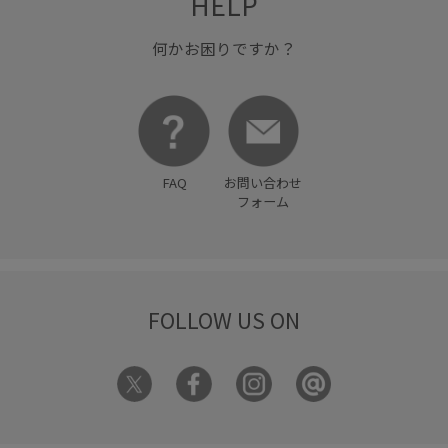
HELP
ポリエステル
伸縮性
着回しやすい
短め丈
自宅で洗える
華やか
Ｔシャツ
何かお困りですか？
FAQ
お問い合わせ
フォーム
FOLLOW US ON