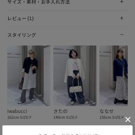
サイズ・素材・お手入れ方法
レビュー (1)
スタイリング
Iwabucci
きたの
ななせ
162cm SIZE:F
149cm SIZE:F
156cm SIZE:F