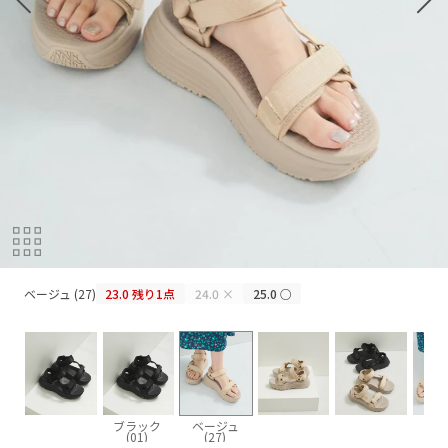
ベージュ (27)
ベージュ (27)
23.0
残り1点
24.0
×
25.0
○
ブラック
ベージュ
(01)
(27)