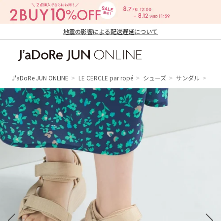
地震の影響による配送遅延について
J'aDoRe JUN ONLINE（ジャドール ジュ
ン オンライン）
J'aDoRe JUN ONLINE
LE CERCLE par ropé
シューズ
サンダル
【T