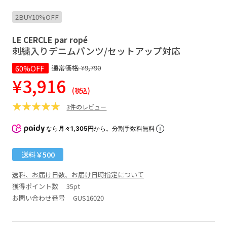
2BUY10%OFF
LE CERCLE par ropé
刺繍入りデニムパンツ/セットアップ対応
60%OFF
通常価格:
¥9,790
¥3,916
(税込)
3件のレビュー
なら
月々1,305円
から。分割手数料無料
送料￥500
送料、お届け日数、お届け日時指定について
獲得ポイント数
35pt
お問い合わせ番号 GUS16020