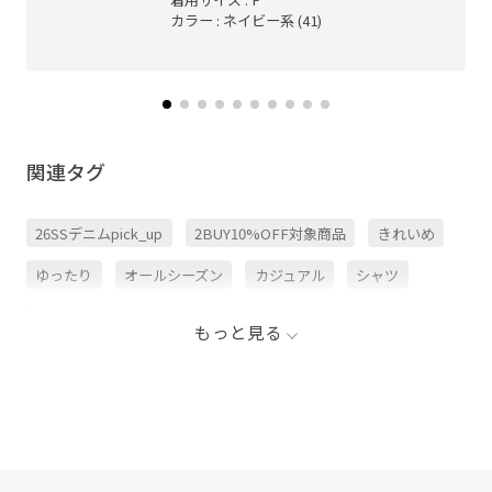
カラー : ネイビー系 (41)
関連タグ
26SSデニムpick_up
2BUY10%OFF対象商品
きれいめ
ゆったり
オールシーズン
カジュアル
シャツ
シンプル
シンプルなデザイン
ストレートデニム
もっと見る
セットアップ
チェーン
チェーン刺繍
デニムシャツ
デニムパンツ
デニム生地
パンツ
体型カバー
刺繍がポイント
細く見える
美脚
美脚効果
自宅で洗える