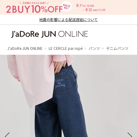
地震の影響による配送遅延について
J'aDoRe JUN ONLINE（ジャドール ジュ
ン オンライン）
J'aDoRe JUN ONLINE
LE CERCLE par ropé
パンツ
デニムパンツ