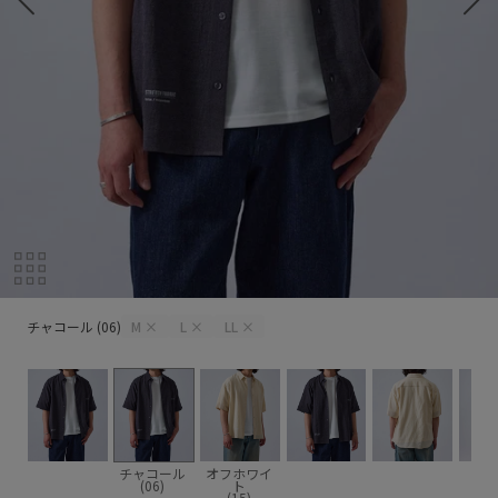
チャコール (06)
チャコール (06)
M
×
L
×
LL
×
チャコール
オフホワイ
(06)
ト
(15)