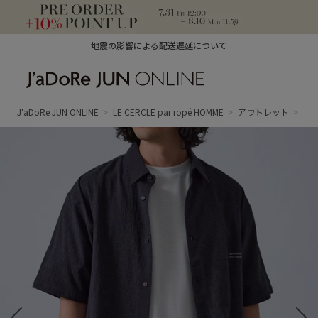
地震の影響による配送遅延について
J'aDoRe JUN ONLINE（ジャドール ジュ
ン オンライン）
J'aDoRe JUN ONLINE
LE CERCLE par ropé HOMME
アウトレット
ト