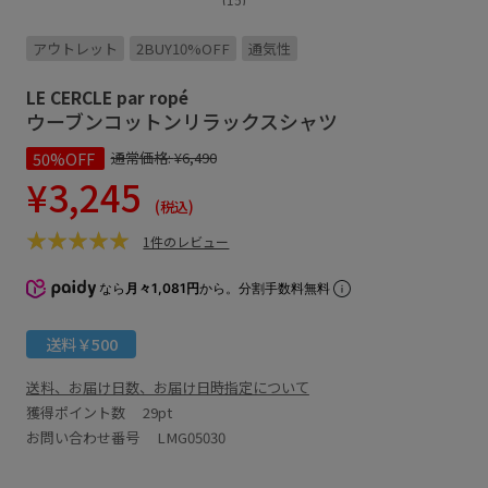
アウトレット
2BUY10%OFF
通気性
LE CERCLE par ropé
ウーブンコットンリラックスシャツ
50%OFF
通常価格:
¥6,490
¥3,245
(税込)
1件のレビュー
なら
月々1,081円
から。分割手数料無料
送料￥500
送料、お届け日数、お届け日時指定について
獲得ポイント数
29pt
お問い合わせ番号 LMG05030