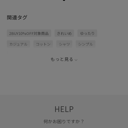
関連タグ
2BUY10%OFF対象商品
きれいめ
ゆったり
カジュアル
コットン
シャツ
シンプル
ジャケット
スラックス
チノパン
フロントボタン
もっと見る
上品
夏の機能素材アイテム
快適
柔らかい肌触り
耐久性
落ち着いた色
通気性
遊び心がある
HELP
何かお困りですか？