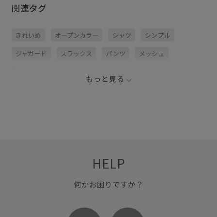
関連タグ
きれいめ
オープンカラー
シャツ
シンプル
ジャガード
スラックス
パンツ
メッシュ
メッシュ素材
主役アイテム
合わせやすい
もっと見る
夏に大活躍
夏の機能素材アイテム
大活躍アイテム
幾何学柄
柔らかい肌触り
活躍するアイテム
清涼感
落ち着いた色
透け感
通気性
HELP
何かお困りですか？