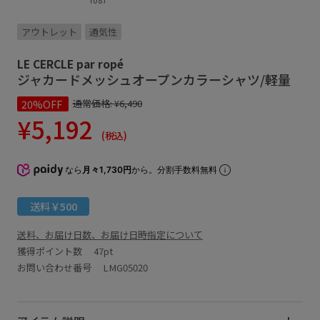
アウトレット
通気性
LE CERCLE par ropé
ジャカードメッシュオープンカラーシャツ/軽量
20%OFF
通常価格:
¥6,490
¥5,192
(税込)
なら
月々1,730円
から。分割手数料無料
送料￥500
送料、お届け日数、お届け日時指定について
獲得ポイント数
47pt
お問い合わせ番号 LMG05020