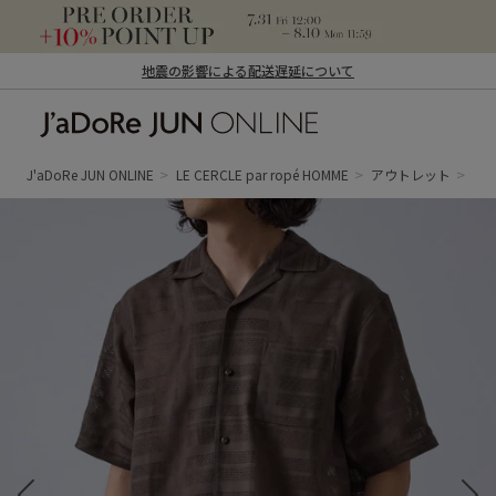
地震の影響による配送遅延について
J'aDoRe JUN ONLINE（ジャドール ジュ
ン オンライン）
J'aDoRe JUN ONLINE
LE CERCLE par ropé HOMME
アウトレット
ト