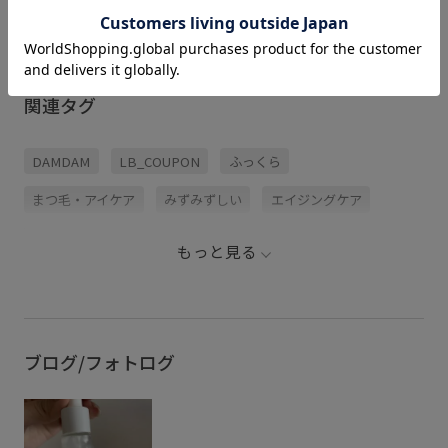
関連タグ
DAMDAM
LB_COUPON
ふっくら
まつ毛・アイケア
みずみずしい
エイジングケア
スキンケア
スッキリ
ナチュラル
ヒアルロン酸Na
もっと見る
ミニマル
モダン
レチノール
乾燥肌
保湿ケア
夏にぴったり
抹茶
敏感肌
普通肌
母の日ギフト
混合肌
素肌に優しい
紫外線ケア
ブログ/フォトログ
美容液
美容液・オイル
肌に馴染む
脂性肌