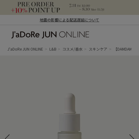
地震の影響による配送遅延について
J'aDoRe JUN ONLINE（ジャドール ジュ
ン オンライン）
J'aDoRe JUN ONLINE
L&B
コスメ/香水
スキンケア
【DAMDAM