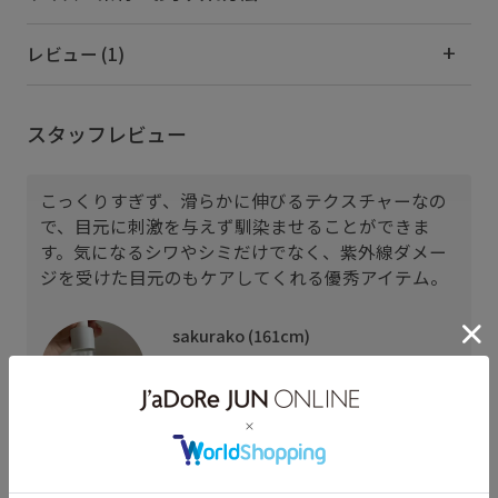
レビュー (1)
スタッフレビュー
こっくりすぎず、滑らかに伸びるテクスチャーなの
で、目元に刺激を与えず馴染ませることができま
す。気になるシワやシミだけでなく、紫外線ダメー
ジを受けた目元のもケアしてくれる優秀アイテム。
sakurako (161cm)
パーソナルカラー： ブルべ夏
肌質： 乾燥
着用サイズ : F
カラー : その他 (99)