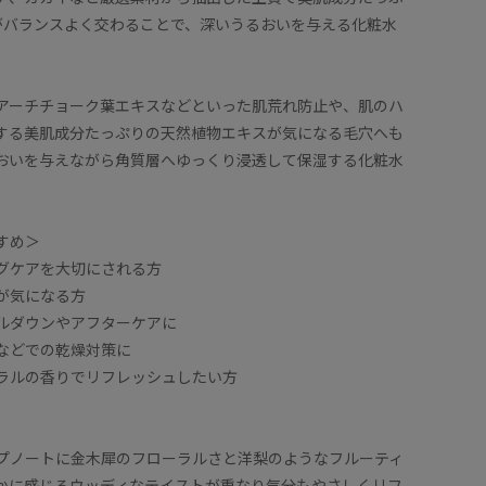
がバランスよく交わることで、深いうるおいを与える化粧水
アーチチョーク葉エキスなどといった肌荒れ防止や、肌のハ
する美肌成分たっぷりの天然植物エキスが気になる毛穴へも
おいを与えながら角質層へゆっくり浸透して保湿する化粧水
すめ＞
グケアを大切にされる方
が気になる方
ルダウンやアフターケアに
などでの乾燥対策に
ラルの香りでリフレッシュしたい方
プノートに金木犀のフローラルさと洋梨のようなフルーティ
かに感じるウッディなテイストが重なり気分もやさしくリフ