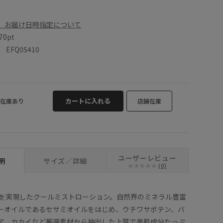
、お届け日時指定について
70pt
FQ05410
カートに入れる
在庫あり
店舗在庫
ユーザーレビュー
明
サイズ／詳細
(0)
上を実現したクールミストローション。自然界のミネラル豊富
のキーオイルであるセサミオイルをはじめ、ウチワサボテン、バ
ア、カカイなど厳選素材から抽出した上質で美肌成分たっぷ