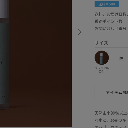
送料￥500
送料、お届け日数
獲得ポイント数
お問い合わせ番号 E
サイズ
28
／
ブラック系
（04）
アイテム説
天然由来99%以
な水と、soel
オバブ、マカデミ