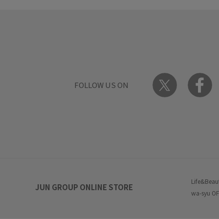
FOLLOW US ON
Life&Beau
JUN GROUP ONLINE STORE
wa-syu OF