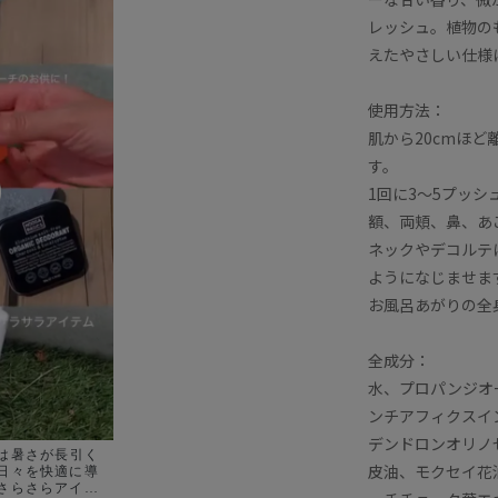
レッシュ。植物の
えたやさしい仕様
使用方法：
肌から20cmほ
す。
1回に3〜5プッ
額、両頬、鼻、あ
ネックやデコルテ
ようになじませま
お風呂あがりの全
全成分：
水、プロパンジオ
ンチアフィクスイ
デンドロンオリノ
も夏は暑さが長引く
皮油、モクセイ花
日々を快適に導
さらさらアイテ