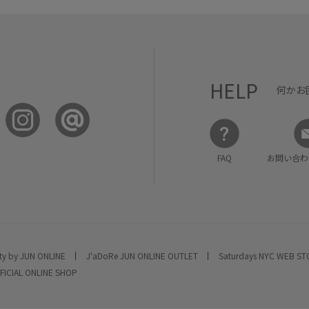
HELP
何かお
FAQ
お問い合わ
ty by JUN ONLINE
J'aDoRe JUN ONLINE OUTLET
Saturdays NYC WEB S
FICIAL ONLINE SHOP