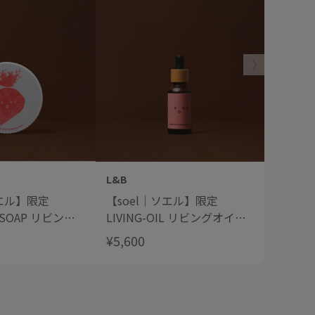
L&B
L&B
ソエル】限定
【soel｜ソエル】限定
【soe
L SOAP リビング
LIVING-OIL リビングオイル
リーズ
プ【ストロベリー
【ストロベリームスク】
¥5,600
¥4,800
0mL
30mL