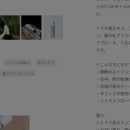
りの5つのオイル
に。
トウキ根エキス、
リ、弾力をプラス
アプローチ。うる
です。
バランスが良い
ボディケア
＜こんな方におす
・朝晩のエイジン
香りでリフレッシュ
・日中、肌の乾燥
・日焼け後のクー
・オフィスや旅先
・シトラスフロー
香り：
シトラス系のトッ
ーな甘い香り、微