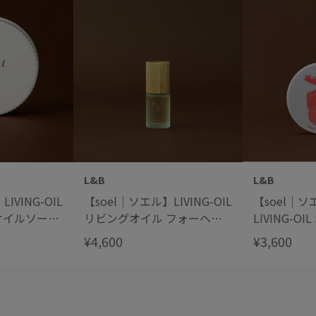
L&B
L&B
IVING-OIL
【soel｜ソエル】LIVING-OIL
【soel｜
グオイルソープ
リビングオイル フォーヘア
LIVING-OI
mL
Sandalwood Citrus サンダル
オイルソー
¥4,600
¥3,600
ウッドシトラス 30mL
ムスク】10