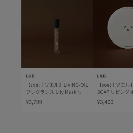
L&B
L&B
【soel｜ソエル】LIVING-OIL
【soel｜ソエル】L
フレグランス Lily Musk リリ
SOAP リビン
ームスク 10mL
生せっけん 100
¥3,799
¥3,400