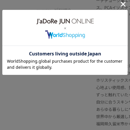
ーチチョーク葉エ
ルダウン
ス、PCAイソステ
限定＞LIVING-
powered by
ジオール、カプリ
100mL ・ 汗
皮の悩みを これ
ール
【SENSE OF
ニック ・ 外
っかり潤いチャ
内容量：100mL
DAMDAM】パラディ
ィングエッセンス
原産国：日本
【soel｜ソエル】
常に変化するわた
soelは、生命
ホリスティックス
心地よい使用感、
ずっと触れていた
自分に合うスキン
あらゆる暮らしにや
世界中から厳選し
福岡県久留米市か