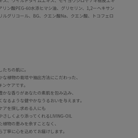
キス、ワイルドタイムエキス、セイヨウシロヤナギ樹皮エキ
アリン酸PEG-60水添ヒマシ油、グリセリン、1,2ーヘキサン
リルグリコール、BG、クエン酸Na、クエン酸、トコフェロ
したちの肌に。
力豊かな植物の栽培や抽出方法にこだわった、
キンケアです。
豊かな香りがあなたの素肌を包み込み、
くなるような健やかなうるおいを与えます。
ケアを探し求める人にも
さしくより添ってくれるLIVING-OIL
た植物の恵みを余すことなく、
ら丁寧に心を込めてお届けします。