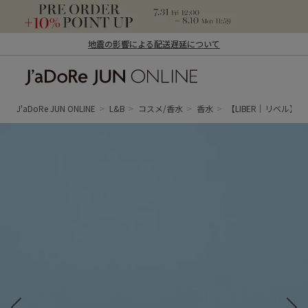
地震の影響による配送遅延について
J'aDoRe JUN ONLINE（ジャドール ジュ
ン オンライン）
J'aDoRe JUN ONLINE
L&B
コスメ/香水
香水
【LIBER｜リベル】エ