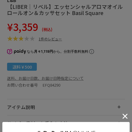
【LIBER｜リベル】エッセンシャルアロマオイル
ロールオン＆カッサセット Basil Square
¥3,359
(税込)
1件のレビュー
なら
月々1,119円
から。分割手数料無料
送料￥500
送料、お届け日数、お届け日時指定について
お問い合わせ番号 EFQ84290
アイテム説明
サイズ・素材・お手入れ方法