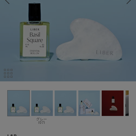
グレー
(07)
L&B