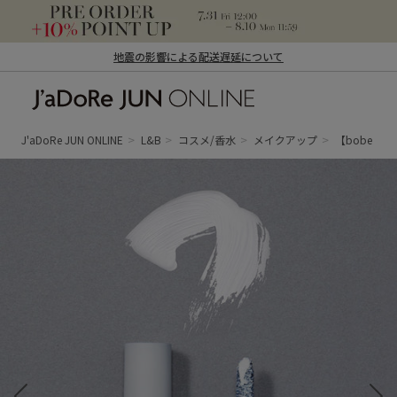
地震の影響による配送遅延について
J'aDoRe JUN ONLINE（ジャドール ジュ
ン オンライン）
J'aDoRe JUN ONLINE
L&B
コスメ/香水
メイクアップ
【bobe｜ボ