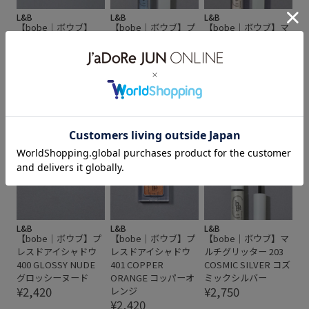
L&B
L&B
L&B
【bobe｜ボウブ】
【bobe｜ボウブ】プ
【bobe｜ボウブ】マ
SKIN COLOR BALM
ランパーオイルグロ
ルチグロウハイライ
900 TAN RED スキン
ス 600 STARLIGHT
ター 801 PEARL
カラーバーム タンレ
BLUE スターライト
WHITE
¥3,740
ッド
ブルー
¥3,960
¥3,630
L&B
L&B
L&B
【bobe｜ボウブ】プ
【bobe｜ボウブ】プ
【bobe｜ボウブ】マ
レスドアイシャドウ
レスドアイシャドウ
ルチグリッター 203
400 GLOSSY NUDE
401 COPPER
COSMIC SILVER コズ
グロッシーヌード
ORANGE コッパーオ
ミックシルバー
¥2,420
¥2,750
レンジ
¥2,420