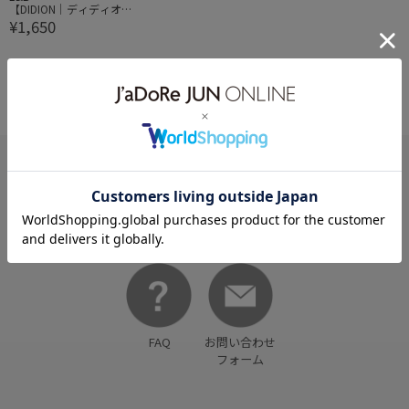
【DIDION｜ディディオ
¥1,650
ン】トーン カラー マス
カラ F08 AMELIE
HELP
何かお困りですか？
FAQ
お問い合わせ
フォーム