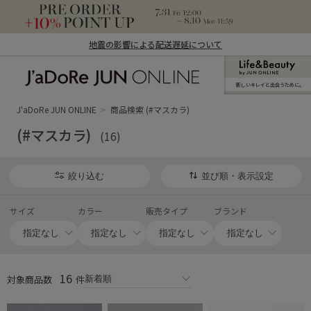
地震の影響による配送遅延について
新しいキレイと出合うために。
J'aDoRe JUN ONLINE（ジャドール ジュ
ン オンライン）
J'aDoRe JUN ONLINE
商品検索 (#マスカラ)
(#マスカラ)
(16)
絞り込む
並び順・表示設定
サイズ
カラー
販売タイプ
ブランド
16
対象商品数
件