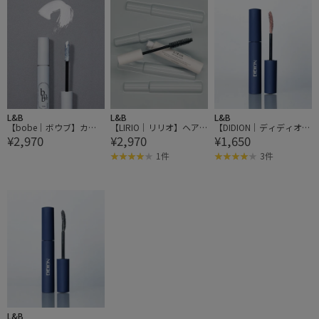
L&B
L&B
L&B
【bobe｜ボウブ】カラ
【LIRIO｜リリオ】ヘア
【DIDION｜ディディオ
¥2,970
¥2,970
¥1,650
ーマスカラ 101 SNOW W
フィニシングマスカラ
ン】トーン カラー マス
HITE スノーホワイト
カラ
1件
3件
L&B