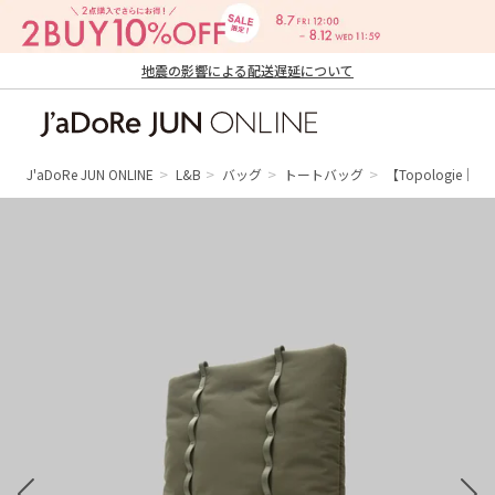
地震の影響による配送遅延について
J'aDoRe JUN ONLINE（ジャドール ジュ
ン オンライン）
J'aDoRe JUN ONLINE
L&B
バッグ
トートバッグ
【Topologie｜ト