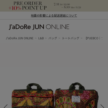
地震の影響による配送遅延について
J'aDoRe JUN ONLINE（ジャドール ジュ
ン オンライン）
J'aDoRe JUN ONLINE
L&B
バッグ
トートバッグ
【PUEBCO｜プエブ