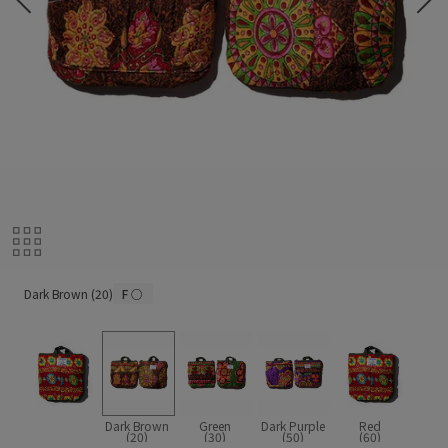
Dark Brown (20)
Dark Brown (20)
F
○
Dark Brown
Green
Dark Purple
Red
(20)
(30)
(50)
(60)