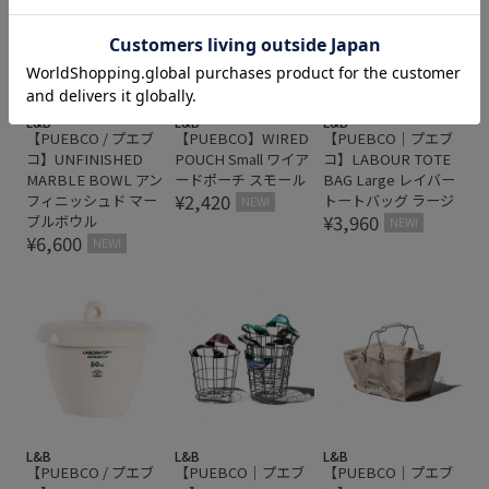
L&B
L&B
L&B
【PUEBCO / プエブ
【PUEBCO】WIRED
【PUEBCO｜プエブ
コ】UNFINISHED
POUCH Small ワイア
コ】LABOUR TOTE
MARBLE BOWL アン
ードポーチ スモール
BAG Large レイバー
¥2,420
フィニッシュド マー
トートバッグ ラージ
NEW!
¥3,960
ブルボウル
NEW!
¥6,600
NEW!
L&B
L&B
L&B
【PUEBCO / プエブ
【PUEBCO｜プエブ
【PUEBCO｜プエブ