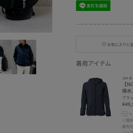
－－－－－－－－－－－－－
お気に入りに
着用アイテム
Jun &
【N
撥水
ブラック
¥49,
レ
＜撥
春先
ジッ