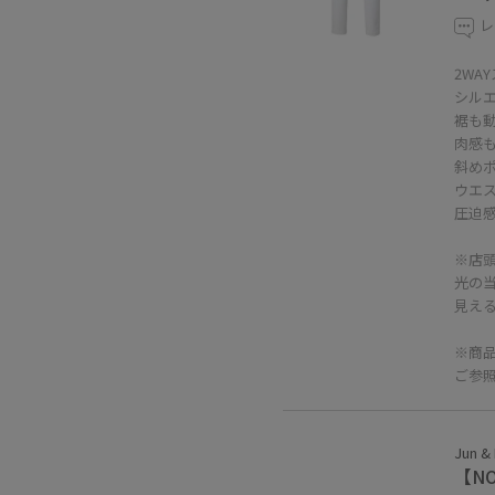
レ
2WA
シル
裾も
肉感
斜め
ウエ
圧迫
※店
光の
見え
※商
ご参
Jun &
【N