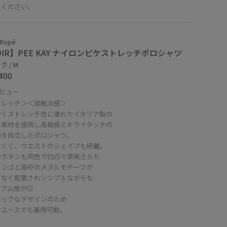
照ください。
 Ropé
OIR】PEE KAY ナイロンピケストレッチポロシャツ
 / M
400
ビュー
トレッチ＞＜接触冷感＞
かくストレッチ性に優れたイタリア製の
コ素材を使用し高級感とドライタッチの
地を両立したポロシャツ。
にくく、ウエストのシェイプも綺麗。
のボタンも同色で凹凸で表現さらた
ミンゴと背中のメタルモチーフが
げなく配置されシンプルながらも
ミアム感が◎
シックなデザインのため
ンユースでも着用可能。