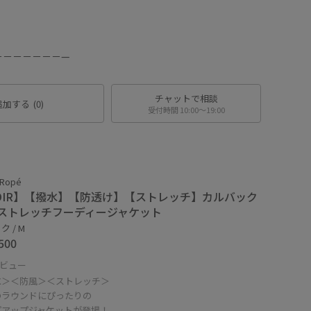
－－－－－－－—
チャットで相談
追加する
(0)
受付時間 10:00〜19:00
 Ropé
OIR】【撥水】【防透け】【ストレッチ】カルバック
ストレッチフーディージャケット
 / M
500
ビュー
水＞＜防風＞＜ストレッチ＞
のラウンドにぴったりの
プアップジャケットが登場！