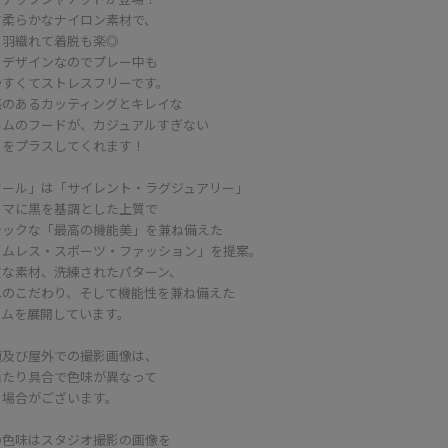
て柔らかなナイロン素材で、
と羽織れて着脱も楽◎
きデザインなのでプレー中も
やすくてストレスフリーです。
感のあるカッティングとキレイな
ルムのフードが、カジュアルすぎない
さをプラスしてくれます！
ワール」は「サイレント・ラグジュアリー」
ーマに黒を基調とした上質で
シックな「最高の機能美」を兼ね備えた
イムレス・スポーツ・ファッション」を提案。
質な素材、洗練されたパターン、
へのこだわり、そして機能性を兼ね備えた
テムを展開しています。
頭及び屋外での撮影画像は、
当たり具合で色味が異なって
る場合がございます。
の色味はスタジオ撮影の画像を