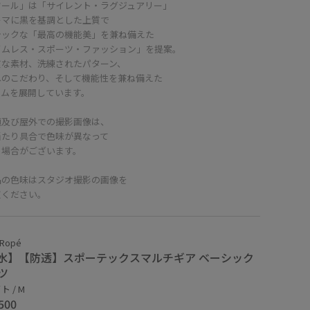
ワール」は「サイレント・ラグジュアリー」
ーマに黒を基調とした上質で
シックな「最高の機能美」を兼ね備えた
イムレス・スポーツ・ファッション」を提案。
質な素材、洗練されたパターン、
へのこだわり、そして機能性を兼ね備えた
テムを展開しています。
頭及び屋外での撮影画像は、
当たり具合で色味が異なって
る場合がございます。
品の色味はスタジオ撮影の画像を
照ください。
 Ropé
水】【防透】スポーテックスマルチギア ベーシック
ツ
 / M
500