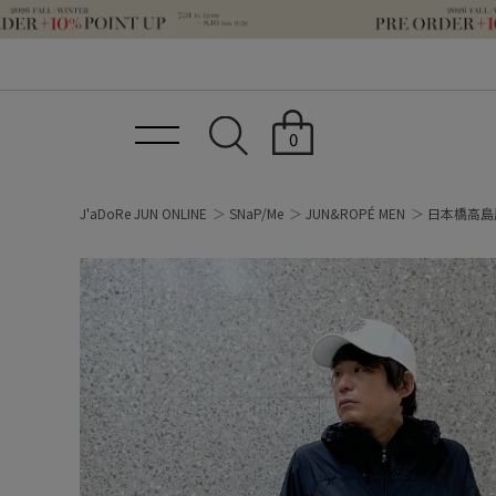
0
J'aDoRe JUN ONLINE
SNaP/Me
JUN&ROPÉ MEN
日本橋高島