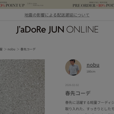
地震の影響による配送遅延について
JaDoRe JUN ONLINE
屋
nobu
春先コーデ
nobu
180cm
2026.02.02
春先コーデ
春先に活躍する軽量フーディ
取り入れた、すっきりとした