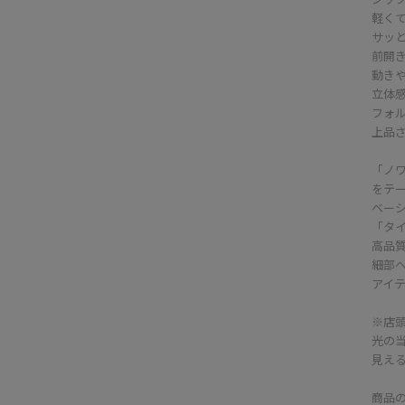
軽く
サッ
前開
動き
立体
フォ
上品
「ノ
をテ
ベー
「タ
高品
細部
アイ
※店
光の
見え
商品