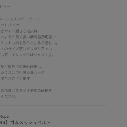
ビュー
Yストレッチのテーパード
エットパンツ。
動きやすく履き心地抜群。
もちょうど良く長い期間着用可能で
ポケットも物を取り出し易く嬉しい。
ストのサイズ感はピッタリ目でも
感は感じずレングスはジャスト丈。
頭及び屋外での撮影画像は、
当たり具合で色味が異なって
る場合がございます。
品の色味はスタジオ撮影の画像を
照ください。
 Ropé
OIR】ゴムメッシュベルト