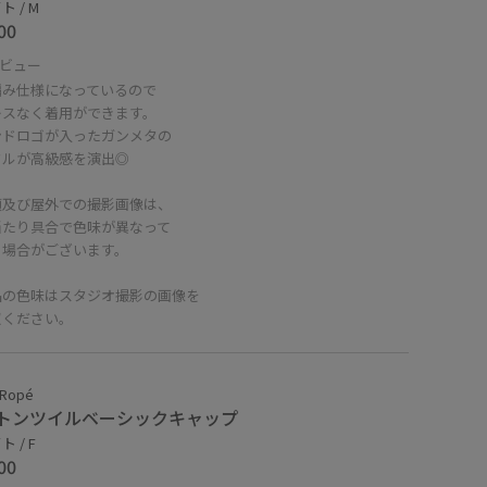
 / M
00
ビュー
編み仕様になっているので
レスなく着用ができます。
ンドロゴが入ったガンメタの
クルが高級感を演出◎
頭及び屋外での撮影画像は、
当たり具合で色味が異なって
る場合がございます。
品の色味はスタジオ撮影の画像を
照ください。
 Ropé
トンツイルベーシックキャップ
 / F
00