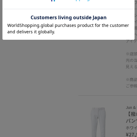
「ノ
をテ
ベー
「タ
高品
細部
アイ
※店
光の
見え
※商
ご参
Jun &
【撥
パン
ホワイト
¥27,