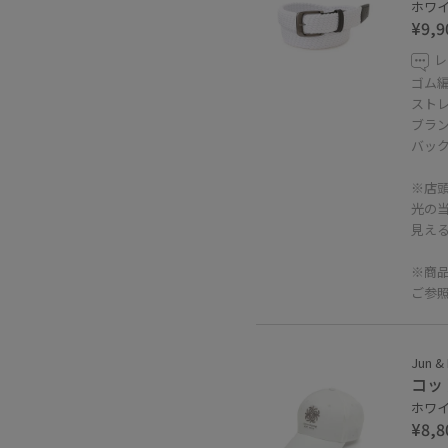
ホワイト
¥9,9
レ
ゴム
スト
ブラ
バッ
※店
光の
見え
※商
ご参
Jun &
コッ
ホワイト
¥8,8