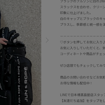
ブラックのブルゾンに白の2W
スラックスを合わせ、クリー
印象に仕上げました。
白のキャップとブラックのキ
プラスし、季節感と統一感を
－－－－－－－－－－－－－
♡ボタンを押してお気に入り
お気に入りしていただくと、
コーディネートや商品がチェ
ぜひ店頭でもチェックしてみ
商品のお問い合わせなどお気
お得な情報も配信中！
LINEで日本橋髙島屋店スタッ
【友達だち追加】をタップをし