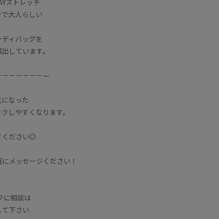
AYストレッチ
ンで大人らしい
ャディバッグを
演出しています。
－－－－－－－—
♪
気になった
ックしやすくなります。
てください◎
軽にメッセージください！
フに相談は
て下さい.