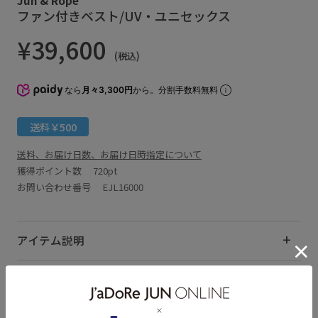
ファン付きベスト/UV・ユニセックス
¥39,600
(税込)
なら
月々3,300円
から。分割手数料無料
送料￥500
送料、お届け日数、お届け日時指定について
獲得ポイント数
720pt
お問い合わせ番号 EJL16000
アイテム説明
サイズ・素材・お手入れ方法