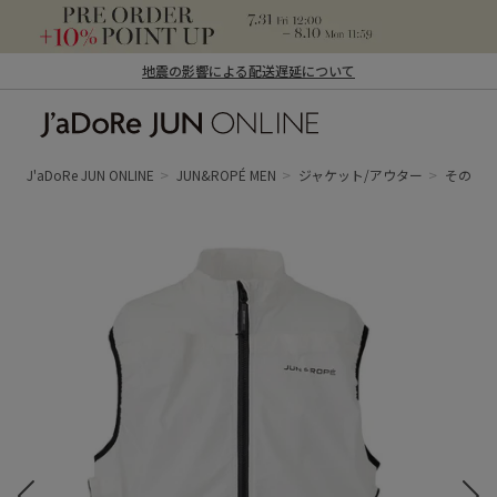
地震の影響による配送遅延について
J'aDoRe JUN ONLINE（ジャドール ジュ
ン オンライン）
J'aDoRe JUN ONLINE
JUN&ROPÉ MEN
ジャケット/アウター
その他