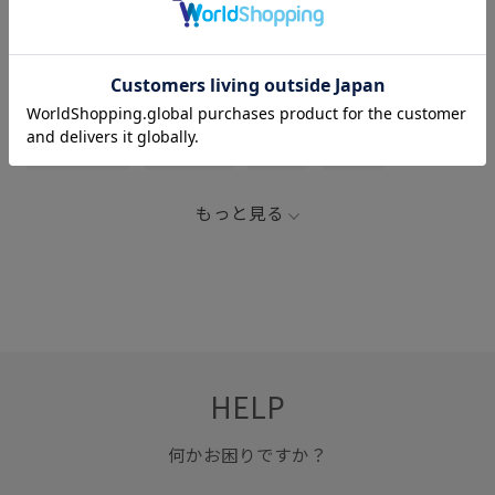
関連タグ
J&R_26SS_UVITEM
スタイリッシュ
スッキリ
タウンユース
デザイン性
ベスト
モード
伸縮性
取り外し可能
幅広
快適
もっと見る
HELP
何かお困りですか？