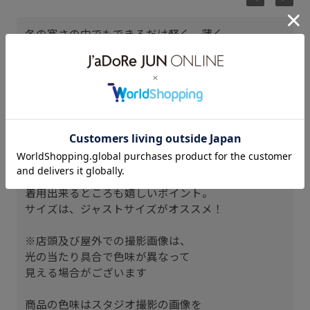
冬の寒さの中でもできるだけ軽く、薄く
プレーできる電熱線入りの防寒ベスト。
中綿の分量を極力抑えているので
もたつく事もなく快適。
着用するまでバッテリーの重さが邪魔に
なるのではないかと不安でしたが、
あまり重さも感じることが無く
スイングの邪魔にもならないです◎
寒さが気にならないときは、
バッテリーを取り外してシンプルなベストとして
着用出来るところも嬉しいポイント。
サイズは、ジャストサイズがオススメ！
※店頭及び屋外での撮影画像は、
光の当たり具合で色味が異なって
見える場合がございます
商品の色味はスタジオ撮影の画像を