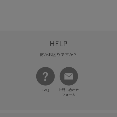
アクセントとして
ウェア
クラシック
グレー
コーディネートのアクセント
ゴルフ
ゴルフブランド
シンプル
シンプルなデザイン
スポーティ
ナイロン
バランスが良い
ブラック
ブルー
ベスト
上品
HELP
中綿
伸縮性
取り外し可能
柔らかい風合い
着回しやすい
軽くて柔らかい
何かお困りですか？
FAQ
お問い合わせ
フォーム