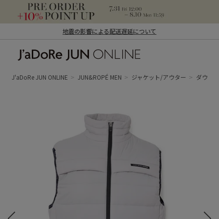
地震の影響による配送遅延について
J'aDoRe JUN ONLINE（ジャドール ジュ
ン オンライン）
J'aDoRe JUN ONLINE
JUN&ROPÉ MEN
ジャケット/アウター
ダウン