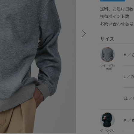
送料、お届け日数
獲得ポイント
お問い合わせ番号 
サイズ
M
／
ライトグレ
ー （08）
L
／
LL
／
M
／
ダークグリ