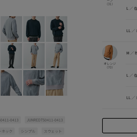
ーン
（31）
ダークグリーン (31)
M
×
L
×
L
／
LL
／
M
／
オレンジ
（70）
L
／
LL
／
0411-0413
JUNREDTS0411-0413
ーネック
シンプル
スウェット