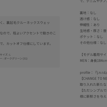
で、デニムやチノ
裏地：なし
透け感：なし
く、裏起毛クルーネックスウェッ
伸縮性：あり
生地感・厚さ：普
なので、程よいアクセントで飽きのこ
ポケット：なし
その他仕様：なし
で、カットオフ仕様にしています。
【モデル着用サイ
イズ : L
 : ダークグリーン (31)
MEN：身長184
profile：『j.n.r.d
【CHANGE TO
取り入れた新たな
【ただシンプルで
様に新鮮さを与え