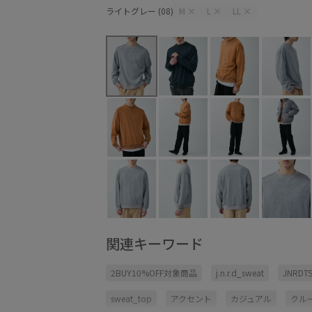
ライトグレー (08)
M
×
L
×
LL
×
関連キーワード
2BUY10%OFF対象商品
j.n.r.d_sweat
JNRDTS
sweat_top
アクセント
カジュアル
クル