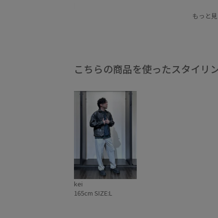
スタイリング
スタンダードなデザイン
チノ
もっと見
幅広
毎シーズン
着やすい
着回しやすい
こちらの商品を使ったスタイリ
kei
165cm SIZE:L