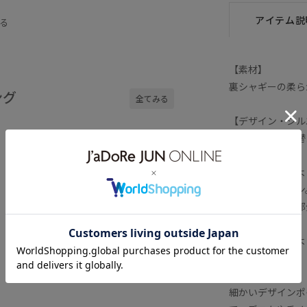
パン
トレンド
伸縮性
切り替え
アイテム説
る
裏起毛
飽きがこない
【素材】
裏シャギーの柔ら
ング
全てみる
【デザイン・シル
脇をリブで切り替
ト。
リブ部分は本体よ
のこないデザイン
肩線や脇の切替部
す。
サイズ感は普通よ
【スタイリング】
細かいデザインポ