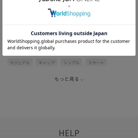
レビュー (2)
関連タグ
FL26_0511
さらりとした
ウエストがゴム
カジュアル
キャップ
シンプル
スカート
スタイルアップ
スニーカー
ダウン
チェック柄
もっと見る
トップス
トラッド
ニット
ニットトップス
ネックレス
ノースリーブ
ハイゲージ
ハイゲージニット
ハリ感
パール
フレアなシルエット
フレアシルエット
モノトーン
HELP
レイヤードスタイル
ワンピース
万能アイテム
上品