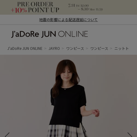
地震の影響による配送遅延について
J'aDoRe JUN ONLINE（ジャドール ジュ
ン オンライン）
J'aDoRe JUN ONLINE
JAYRO
ワンピース
ワンピース
ニットトップ