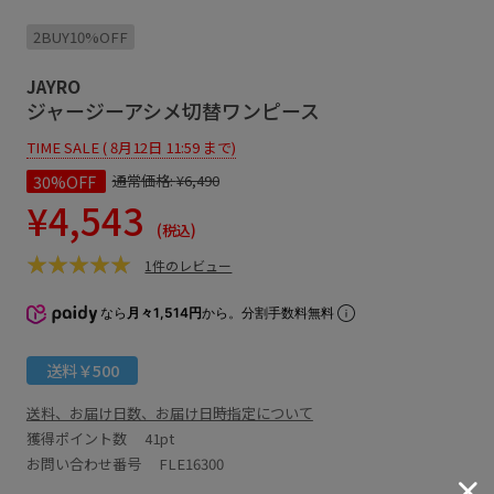
2BUY10%OFF
JAYRO
ジャージーアシメ切替ワンピース
TIME SALE ( 8月12日 11:59 まで)
30%OFF
通常価格:
¥6,490
¥4,543
(税込)
1件のレビュー
なら
月々1,514円
から。分割手数料無料
送料￥500
送料、お届け日数、お届け日時指定について
獲得ポイント数
41pt
お問い合わせ番号 FLE16300