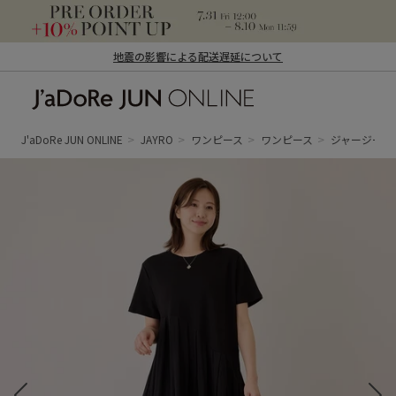
地震の影響による配送遅延について
J'aDoRe JUN ONLINE（ジャドール ジュ
ン オンライン）
J'aDoRe JUN ONLINE
JAYRO
ワンピース
ワンピース
ジャージーア