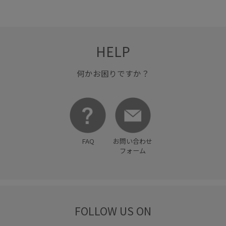
モード
リラックス感
ワンピース
伸縮性
切り替え
動きのあるデザイン
小物
布帛
春夏
HELP
柔らかい着心地
異素材ドッキング
軽やかな素材感
何かお困りですか？
FAQ
お問い合わせ
フォーム
FOLLOW US ON