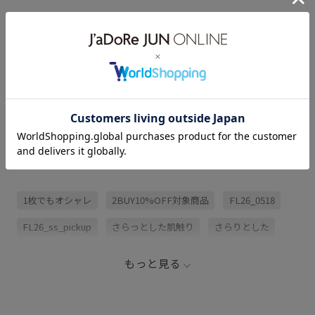
アイテム説明
サイズ・素材・お手入れ方法
レビュー (1)
関連タグ
1枚でもオシャレ
2BUY10%OFF対象商品
FL26_0518
FL26_ss_pickup
さらっとした肌触り
さらりとした
アシンメトリー
カジュアル
キャップ
コントラスト
もっと見る
サンダル
シンプル
ジャージ
ジャージ素材
スニーカー
フレアなシルエット
フレアシルエット