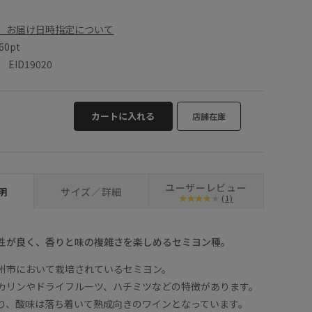
、お届け日時指定について
60pt
ID19020
カートに入れる
店舗在庫
ユーザーレビュー
明
サイズ／詳細
(1)
性が良く、香りと味の複雑さを楽しめるセミヨン種。
州市において栽培されているセミヨン。
カリンやドライフルーツ、ハチミツなどの特徴があります。
り、酸味は落ち着いて熟成向きのワインとなっています。