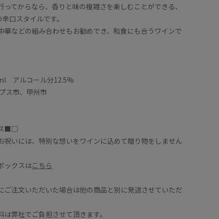
行ってからなら、香りと味の複雑さを楽しむことができる、
種の辛口スタイルです。
中華などの組み合わせもお勧めでき、和食にも合うワインで
ml アルコール分12.5%
ルプス市、甲州市
ス■□
お祝いには、特別な想いをワインに込めて贈り物をしません
ボックスは
こちら
にご注文いただいた場合は他の商品と別に発送させていただ
は弊社でご負担させて頂きます。