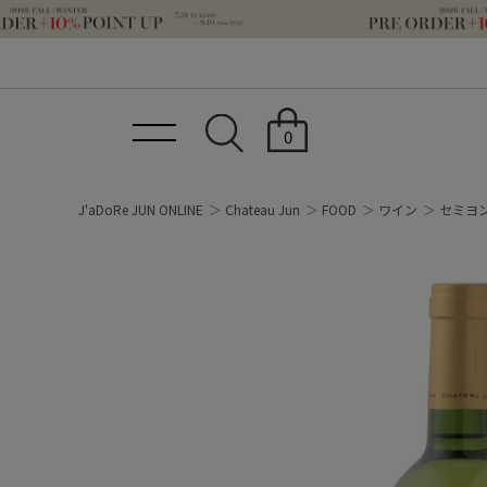
0
J'aDoRe JUN ONLINE
Chateau Jun
FOOD
ワイン
セミヨン