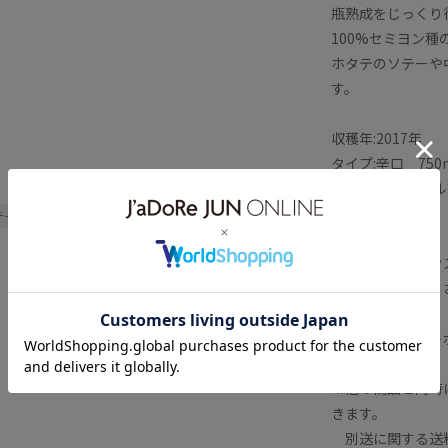
瓶熟成をじっくり
100%セミヨン
ホタテのソテーや
す。
収穫年:2017年
タイプ:辛口 750
産地:山梨県南ア
品種:セミヨン種
テージ
母の日
父の日
□■ギフトボック
記念日や誕生日、
か?
ワイン専用ギフト
※他の商品と同時
きます。
別送に関する送料