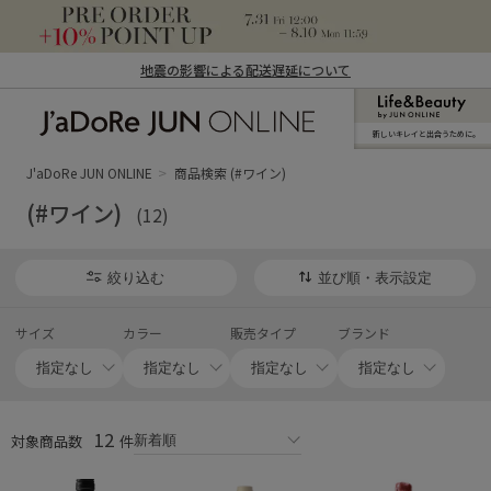
地震の影響による配送遅延について
新しいキレイと出合うために。
J'aDoRe JUN ONLINE（ジャドール ジュ
ン オンライン）
J'aDoRe JUN ONLINE
商品検索 (#ワイン)
(#ワイン)
(12)
絞り込む
並び順・表示設定
サイズ
カラー
販売タイプ
ブランド
12
対象商品数
件