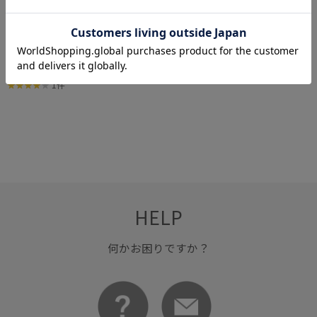
Chateau Jun
Chateau Jun
Chateau Jun
セミヨン2017
【アートシリーズ】ポー
【アートシリーズ】落ち
¥3,300
¥1,760
¥2,750
リーヌ・V・オノの肖像
穂拾い、夏 白
白
1件
HELP
何かお困りですか？