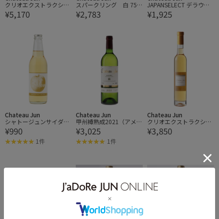
クリオエクストラクショ
スパークリング 白 750
JAPANSELECT デラウエ
¥5,170
¥2,783
¥1,925
ン甲州2021 極甘口
ml
ア 白
Chateau Jun
Chateau Jun
Chateau Jun
シャトージュンサイダー
甲州樽熟成2021（アメリ
クリオエクストラクショ
¥990
¥3,025
¥3,850
(シードル)
カン）
ン甲州2020
1件
1件