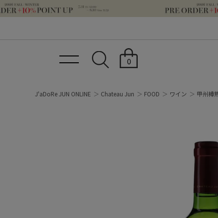
0
J'aDoRe JUN ONLINE
Chateau Jun
FOOD
ワイン
甲州樽熟