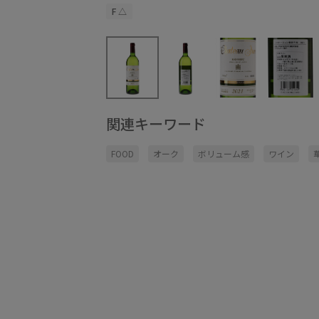
F
△
関連キーワード
FOOD
オーク
ボリューム感
ワイン