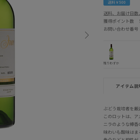
送料￥500
送料、お届け日数
獲得ポイント数
お問い合わせ番号 E
残りわずか
アイテム説
ぶどう栽培者を厳
このロットは、ア
ニラのような樽香
味わいも酸味はま
魚介などと相性が