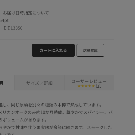
、お届け日時指定について
54pt
ID13350
カートに入れる
店舗在庫
ユーザーレビュー
明
サイズ／詳細
(1)
選し、同じ原酒を別々の種類の木樽で熟成しています。
メリカンオークのみ約10か月熟成。華やかでスパイシー、バ
のボリュームがあります。
ろやかで甘味を伴う果実味が余韻に続きます。スモークした
よいです。