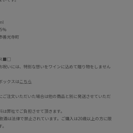
ml
5%
市善光寺町
ス■□
お祝いには、特別な想いをワインに込めて贈り物をしません
ボックスは
こちら
にご注文いただいた場合は他の商品と別に発送させていただ
は弊社でご負担させて頂きます。
の飲酒は法律で禁止されています。ご購入は20歳以上の方に限
す。