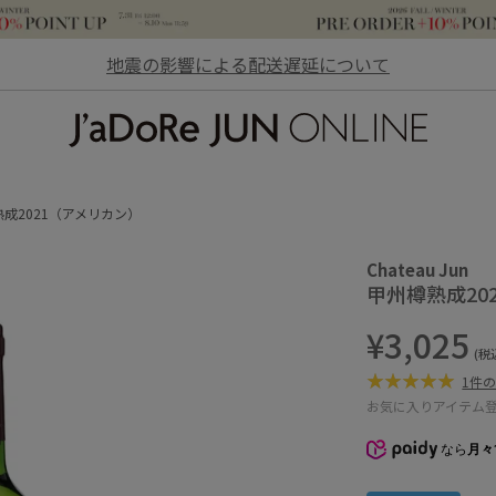
地震の影響による配送遅延について
JaDoRe JUN ONLINE
成2021（アメリカン）
Chateau Jun
甲州樽熟成20
¥3,025
(税
1件
お気に入りアイテム
なら
月々