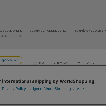
ty by JUN ONLINE
J'aDoRe JUN ONLINE OUTLET
Saturdays NYC WEB S
FICIAL ONLINE SHOP
ライバシーポリシー
会社概要
ご利用規約
サイトマップ
YOU ARE CULTURE.
© JUN CO.,LTD. ALL RIGHTS RESERVED.