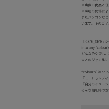
※実際の商品と仕
※照明の関係によ
またパソコンなど
います。予めご了
【 CE'E_SE'E /
into any “colour’
どんな色や型も、
大人のジャンルレ
“colour’s”は co
『モードもレディ
『自分のイメージ
そんな軸を持つ女