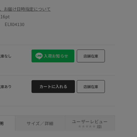
、お届け日時指定について
数
16pt
ELX04130
入荷お知らせ
在庫なし
店舗在庫
カートに入れる
在庫あり
店舗在庫
ユーザーレビュー
明
サイズ／詳細
(0)