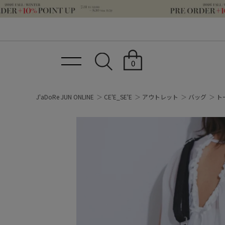
0
J'aDoRe JUN ONLINE
CE'E_SE'E
アウトレット
バッグ
ト