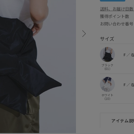
送料、お届け日数
獲得ポイント
お問い合わせ番号 
サイズ
F
／
ブラック
（01）
F
／
ホワイト
（10）
アイテム説