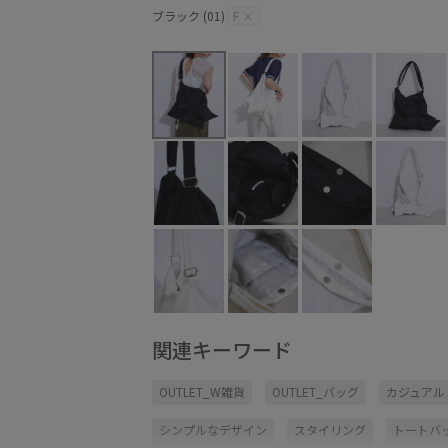
ブラック (01)
F
×
関連キーワード
OUTLET_W雑貨
OUTLET_バッグ
カジュアル
シンプルなデザイン
スタイリング
トートバ