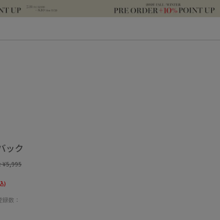
バック
:
¥5,995
込)
登録数：