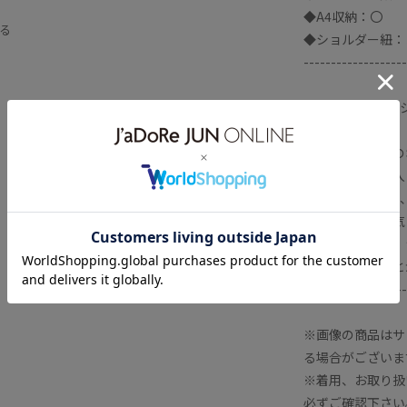
◆A4収納：〇
る
◆ショルダー紐：
-------------------
リボン / トート /
お気に入り登録の
▼商品のお気に入
再入荷、残り1点
▼ブランドのお気
新商品や再入荷、
報を受け取ること
-------------------
※画像の商品はサ
る場合がございま
※着用、お取り扱
必ずご確認下さい