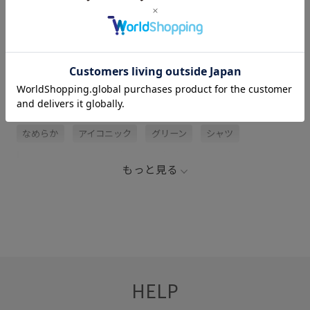
レビュー (1)
関連タグ
2025_35W_BO
2色展開
BO_PRINT_TEE
Tシャツ
なめらか
アイコニック
グリーン
シャツ
スツール
チェア
ブラック
ベーシック
もっと見る
ホワイト
リピート購入
ロゴプリント
優雅
家具
HELP