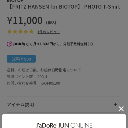
【FRITZ HANSEN for BIOTOP】 PHOTO T-Shirt
¥11,000
(税込)
1件のレビュー
なら
月々1,833円
から。分割手数料無料
送料￥500
送料、お届け日数、お届け日時指定について
獲得ポイント数
200pt
お問い合わせ番号 BOM05100
アイテム説明
サイズ・素材・お手入れ方法