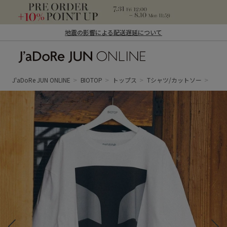
地震の影響による配送遅延について
J'aDoRe JUN ONLINE（ジャドール ジュ
ン オンライン）
J'aDoRe JUN ONLINE
BIOTOP
トップス
Tシャツ/カットソー
【FRI