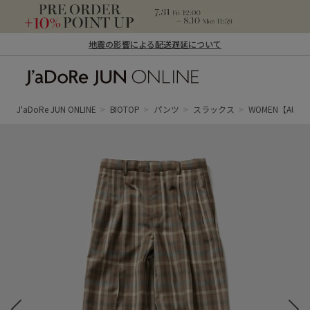
地震の影響による配送遅延について
J'aDoRe JUN ONLINE（ジャドール ジュ
ン オンライン）
J'aDoRe JUN ONLINE
BIOTOP
パンツ
スラックス
WOMEN【AURALE