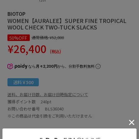
BIOTOP
WOMEN【AURALEE】SUPER FINE TROPICAL
WOOL CHECK TWO-TUCK SLACKS
50%OFF
通常価格:
¥52,800
¥26,400
(税込)
なら
月々2,200円
から。分割手数料無料
送料￥500
送料、お届け日数、お届け日時指定について
獲得ポイント数
240pt
お問い合わせ番号 BLS36040
※この商品は代金引換をご利用いただけません