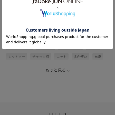
アイテム説明
サイズ・素材・お手入れ方法
関連タグ
2026_10W_BO
AURALEE
さらりとした
ウール
カットソー
チェック柄
ニット
多色使い
布帛
快適
清涼感
滑らかな手触り
もっと見る
HELP