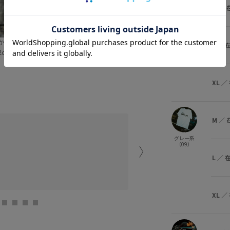
M
／
ライトグレ
ー （08）
かのき
Kento
L
／
2cm SIZE:L
182cm SIZE:XL
XL
／
M
／
女性はMサイズでスッキリ
グレー系
（09）
京都店
L
／
Kawabata (16
)
XL
／