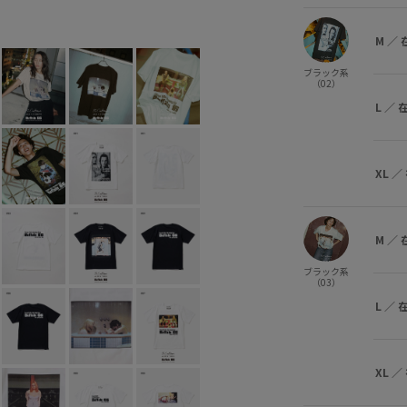
ブラック系 (02)
M
○
L
○
X
M
／
ブラック系
（02）
L
／
XL
／
M
／
ブラック系
（03）
L
／
XL
／