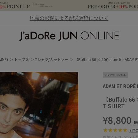
地震の影響による配送遅延について
JaDoRe JUN ONLINE
MME)
トップス
Tシャツ/カットソー
【Buffalo 66 × 10Culture for ADAM 
2BUY10%OFF
ADAM ET ROPÉ
【Buffalo 66 
T SHIRT
¥8,800
(税
9件
お気に入りアイテム