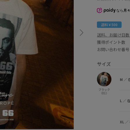
なら
月々
送料￥500
送料、お届け日数
獲得ポイント
お問い合わせ番号 
サイズ
M
／
ブラック
（01）
L
／
XL
／