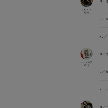
M
／
ホワイト
（10）
L
／
XL
／
M
／
ホワイト系
（11）
L
／
XL
／
M
／