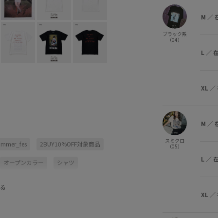
M
／
ブラック系
（04）
L
／
XL
／
M
／
スミクロ
ummer_fes
2BUY10%OFF対象商品
（05）
L
／
オープンカラー
シャツ
る
XL
／