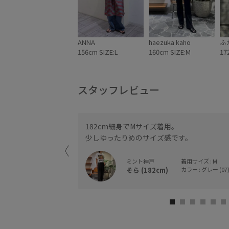
ANNA
haezuka kaho
ふ
156cm SIZE:L
160cm SIZE:M
17
スタッフレビュー
182cm細身でMサイズ着用。
少しゆったりめのサイズ感です。
ミント神戸
着用サイズ : M
そら (182cm)
カラー : グレー (07