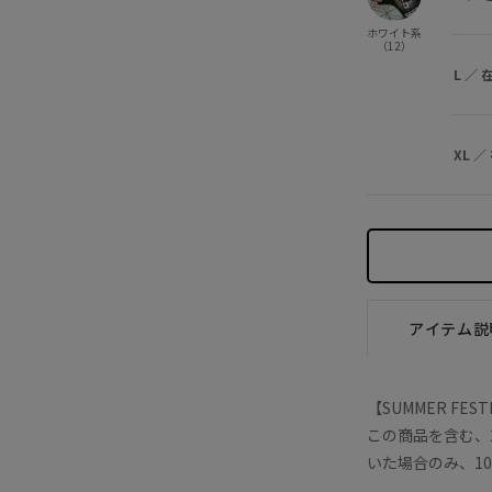
ホワイト系
（12）
L
／
XL
／
アイテム説
【SUMMER FEST
この商品を含む、2B
いた場合のみ、1