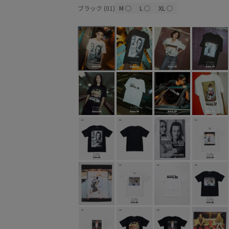
ブラック (01)
M
○
L
○
XL
○