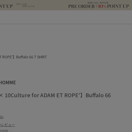
ET ROPE'】Buffalo 66 T SHIRT
 HOMME
× 10Culture for ADAM ET ROPE'】Buffalo 66
込)
のレビュー
登録数：