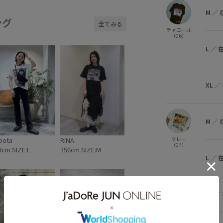
M
／
ング
全てみる
チャコール
（06）
L
／
XL
／
M
／
グレー
bota
RINA
（07）
9cm SIZE:L
156cm SIZE:M
L
／
XL
／