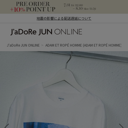
地震の影響による配送遅延について
J'aDoRe JUN ONLINE（ジャドール ジュ
ン オンライン）
J'aDoRe JUN ONLINE
ADAM ET ROPÉ HOMME
(ADAM ET ROPÉ HOMME)