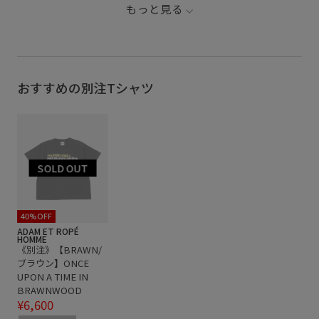
もっと見る
グラフィック
コットン
コットン100%
シンプル
スタイリッシュ
タイポグラフィ
ピンク
ルーズ
ルーズなシルエット
ロゴプリント
仕事
おすすめの別注Tシャツ
40%OFF
ADAM ET ROPÉ
HOMME
《別注》【BRAWN/
ブラウン】ONCE
UPON A TIME IN
BRAWNWOOD
¥6,600