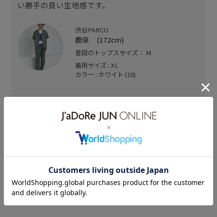
い勝手の良い生地感です。
渋谷PARCO
鹿俣 (172cm)
普段のトップスサイズ： M
着用サイズ : XL
カラー : ホワイト (10)
関連タグ
25ss_homme_exclusive
25ss_homme_exclusive_tshirts
adam_tangtang
EX TEE HOMME
Gジャン
homme_tangtang
Tシャツ
あたたかい
ゆったり