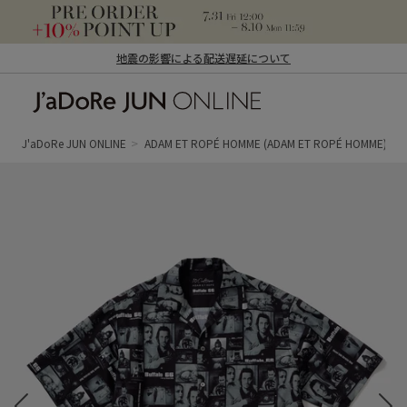
地震の影響による配送遅延について
J'aDoRe JUN ONLINE（ジャドール ジュ
ン オンライン）
J'aDoRe JUN ONLINE
ADAM ET ROPÉ HOMME
(ADAM ET ROPÉ HOMME)