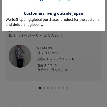
ヴィンセントギャロバァッファロー66とのコラボレ
ーション。
様々なシーンをピックした柄シャツになっておりま
す。
軽く、サラッとした素材感で羽織りやすく着心地抜
群です。
程よいオーバーサイズなのも○
S-PAL仙台
ヨウ (164cm)
普段のトップスサイズ： M
着用サイズ : M
カラー : ブラック (01)