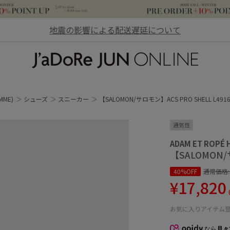
地震の影響による配送遅延について
JaDoRe JUN ONLINE
MME)
シューズ
スニーカー
【SALOMON/サロモン】ACS PRO SHELL L4916
通気性
ADAM ET ROPÉ
【SALOMON/サ
40%OFF
通常価格
¥17,820
お気に入りアイテム
なら
月々