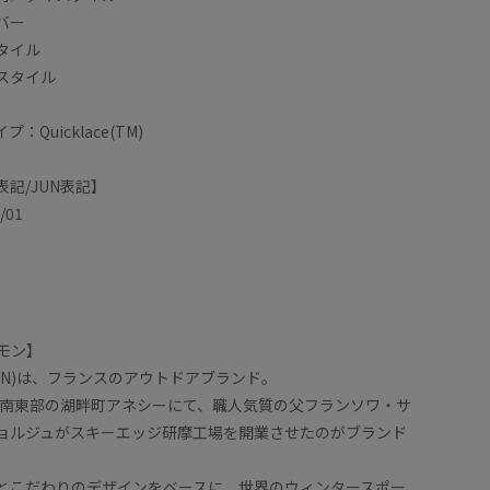
バー
タイル
スタイル
Quicklace(TM)
記/JUN表記】
k/01
ロモン】
MON)は、フランスのアウトドアブランド。
ンス南東部の湖畔町アネシーにて、職人気質の父フランソワ・サ
ョルジュがスキーエッジ研摩工場を開業させたのがブランド
とこだわりのデザインをベースに、世界のウィンタースポー