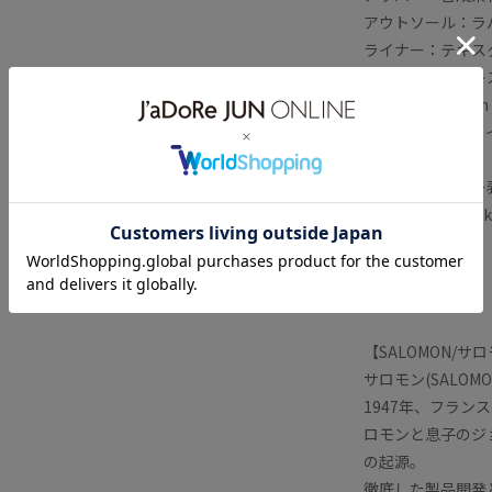
アウトソール：ラ
ライナー：テキス
インソール：テキ
ドロップ：10mm
シューレースのタイプ：
【メーカーカラー表
Black Black Blac
【メーカー型番】
L49160900
【SALOMON/サ
サロモン(SALO
1947年、フラ
ロモンと息子のジ
の起源。
徹底した製品開発