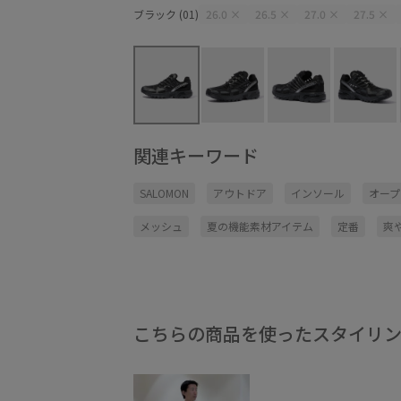
ブラック (01)
26.0
×
26.5
×
27.0
×
27.5
×
関連キーワード
SALOMON
アウトドア
インソール
オー
メッシュ
夏の機能素材アイテム
定番
爽
こちらの商品を使ったスタイリ