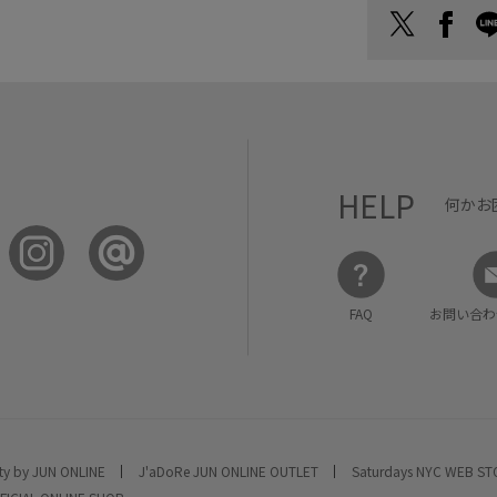
HELP
何かお
FAQ
お問い合わ
ty by JUN ONLINE
J'aDoRe JUN ONLINE OUTLET
Saturdays NYC WEB S