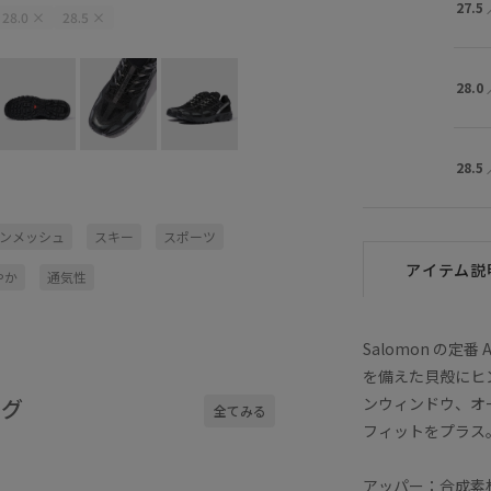
27.5
28.0
×
28.5
×
28.0
28.5
プンメッシュ
スキー
スポーツ
アイテム説
やか
通気性
Salomon の定番 
を備えた貝殻にヒ
ンウィンドウ、オ
ング
全てみる
フィットをプラス
アッパー：合成素