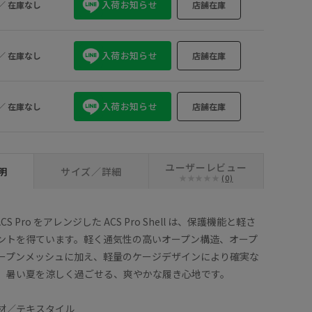
入荷お知らせ
／
在庫なし
店舗在庫
入荷お知らせ
／
在庫なし
店舗在庫
入荷お知らせ
／
在庫なし
店舗在庫
ユーザーレビュー
明
サイズ／詳細
(0)
ACS Pro をアレンジした ACS Pro Shell は、保護機能と軽さ
ントを得ています。軽く通気性の高いオープン構造、オープ
ープンメッシュに加え、軽量のケージデザインにより確実な
。暑い夏を涼しく過ごせる、爽やかな履き心地です。
材／テキスタイル