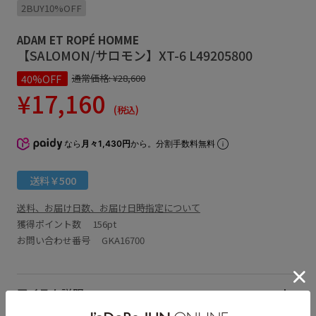
2BUY10%OFF
ADAM ET ROPÉ HOMME
【SALOMON/サロモン】XT-6 L49205800
40%OFF
通常価格:
¥28,600
¥17,160
(税込)
なら
月々1,430円
から。分割手数料無料
送料￥500
送料、お届け日数、お届け日時指定について
獲得ポイント数
156pt
お問い合わせ番号 GKA16700
アイテム説明