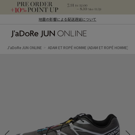
地震の影響による配送遅延について
J'aDoRe JUN ONLINE（ジャドール ジュ
ン オンライン）
J'aDoRe JUN ONLINE
ADAM ET ROPÉ HOMME
(ADAM ET ROPÉ HOMME)