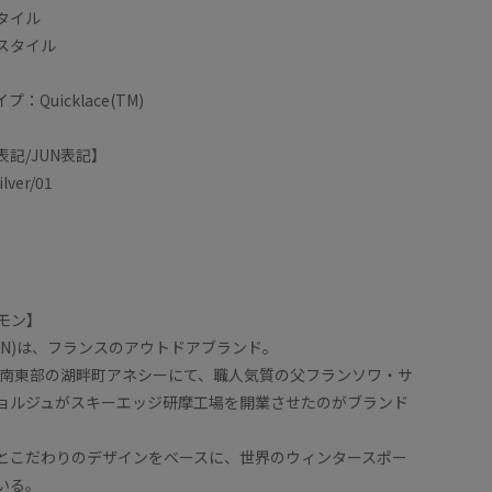
タイル
スタイル
Quicklace(TM)
記/JUN表記】
ilver/01
ロモン】
MON)は、フランスのアウトドアブランド。
ンス南東部の湖畔町アネシーにて、職人気質の父フランソワ・サ
ョルジュがスキーエッジ研摩工場を開業させたのがブランド
とこだわりのデザインをベースに、世界のウィンタースポー
いる。