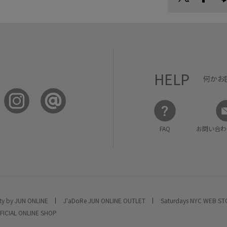
HELP
何かお
FAQ
お問い合わ
ty by JUN ONLINE
J'aDoRe JUN ONLINE OUTLET
Saturdays NYC WEB S
FICIAL ONLINE SHOP