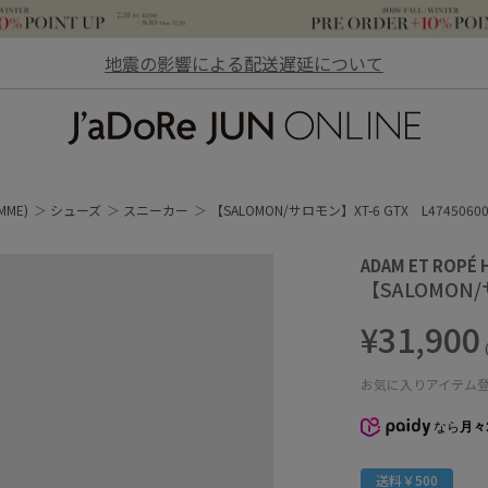
地震の影響による配送遅延について
JaDoRe JUN ONLINE
MME)
シューズ
スニーカー
【SALOMON/サロモン】XT-6 GTX L4745060
ADAM ET ROPÉ
【SALOMON/
¥31,900
お気に入りアイテム
なら
月々
送料￥500