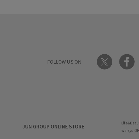
FOLLOW US ON
Life&Beau
JUN GROUP ONLINE STORE
wa-syu OF