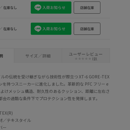
入荷お知らせ
／
在庫なし
店舗在庫
入荷お知らせ
／
在庫なし
店舗在庫
ユーザーレビュー
明
サイズ／詳細
(0)
レイルの伝統を受け継ぎながら技術性が際立つ XT-6 GORE-TEX
を持つスニーカーに進化しました。革新的な PFC フリー e
、砂よけメッシュ構造、耐久性のあるクッション、距離に左右さ
都会の過酷な条件下でプロテクション性を発揮します。
EX(R)
材／テキスタイル
バー