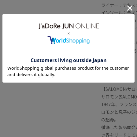
ライナー：テキス
インソール：テキ
ドロップ：10mm
シューレースのタイプ：
【メーカーカラー表
Black Black Ftw S
【メーカー型番】
L47450600
【SALOMON/サ
サロモン(SALO
1947年、フラ
ロモンと息子のジ
の起源。
徹底した製品開発
ツ界をリードして