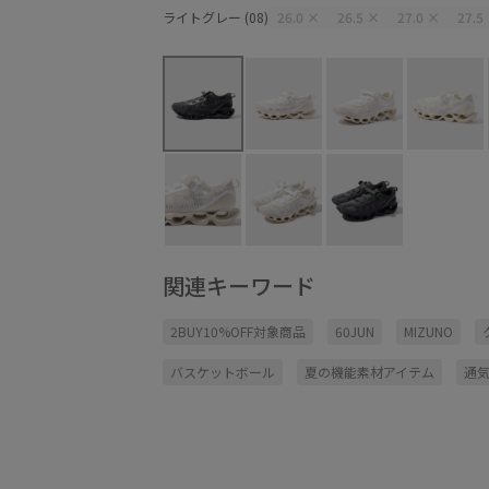
ライトグレー (08)
26.0
×
26.5
×
27.0
×
27.5
関連キーワード
2BUY10%OFF対象商品
60JUN
MIZUNO
バスケットボール
夏の機能素材アイテム
通