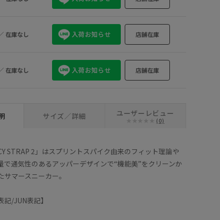
入荷お知らせ
／
在庫なし
店舗在庫
入荷お知らせ
／
在庫なし
店舗在庫
ユーザーレビュー
明
サイズ／詳細
(0)
HECY STRAP 2」はスプリントスパイク由来のフィット理論や
量で通気性のあるアッパーデザインで“機能美”をクリーンか
たサマースニーカー。
記/JUN表記】