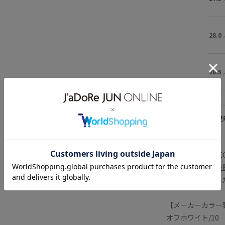
28.0
28.5
アイテム説
「WAVE PROP
構造をベースに軽
つモードに表現し
【メーカーカラー表
オフホワイト/10