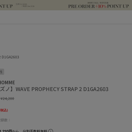
 D1GA2603
性
 HOMME
ノ】WAVE PROPHECY STRAP 2 D1GA2603
:
¥24,200
(税込)
登録数：
,210円
から。分割手数料無料