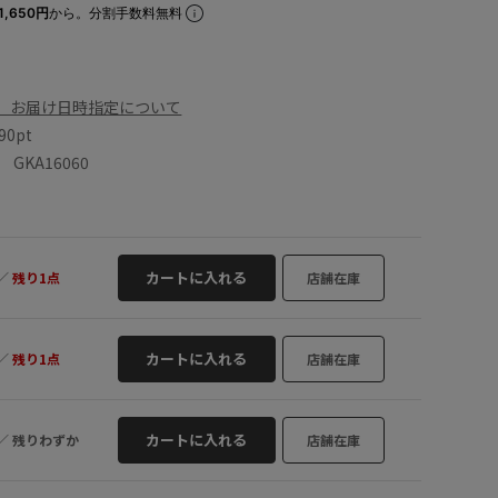
1,650円
から。分割手数料無料
、お届け日時指定について
90pt
KA16060
カートに入れる
／
残り1点
店舗在庫
カートに入れる
／
残り1点
店舗在庫
カートに入れる
／
残りわずか
店舗在庫