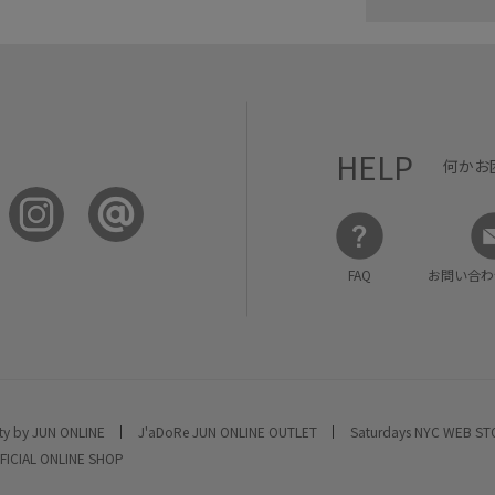
HELP
何かお
FAQ
お問い合わ
ty by JUN ONLINE
J'aDoRe JUN ONLINE OUTLET
Saturdays NYC WEB S
FICIAL ONLINE SHOP