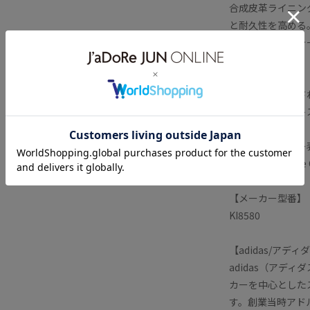
合成皮革ライニン
と耐久性を高める
をもたらし、クォー
を添えています。
この流行に左右さ
ックなストリートス
【メーカーカラー表
Preloved Bronze
【メーカー型番】
KI8580
【adidas/アディ
adidas（アデ
カーを中心とした
す。創業当時アド