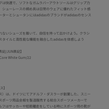
グは快適で、ソフトなガムラバーアウトソールはグリップ力
。シューレースの締め具は日常のウェアに優れたフィット感
ターとシュータンにはadidasのブランドがadidasのセンス
れないシューズを履いて、自信を持って出かけよう。クラシ
タイルと高性能な機能を融合したadidasを体感しよう
記/JUN表記】
 Core White Gum/22
ダス】
ィダス）は、ドイツにてアドルフ・ダスラーが創業した、スニー
スポーツ用品全般を製造販売する総合スポーツメーカーで
ルフはサッカーや短距離走をしている時にスポーツ用の靴が