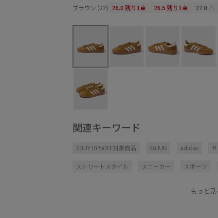
ブラウン (22)
26.0
残り1点
26.5
残り1点
27.0
△
関連キーワード
2BUY10%OFF対象商品
60JUN
adidas
サ
ストリートスタイル
スニーカー
スポーツ
ヴィンテージ
耐久性
靴
もっと見