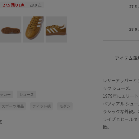
27.5
残り1点
28.0
△
27.5
28.0
アイテム説
レザーアッパーと
ック シューズ。
ッカー
シューズ
1979年にエリ
ペツィアル シュ
スポーツ用品
フィット感
モダン
ラシックな外観。
ライプとヒールタ
る
徴。