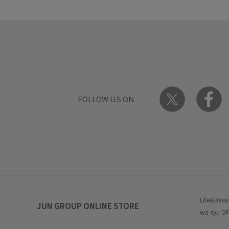
FOLLOW US ON
Life&Beau
JUN GROUP ONLINE STORE
wa-syu OF