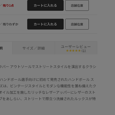
カートに入れる
／
残り1点
店舗在庫
カートに入れる
／
残りわずか
店舗在庫
ユーザーレビュー
明
サイズ／詳細
(1)
ラバー アウトソールでストリートスタイルを演出するクラシ
ートハンドボール選手向けに初めて発売されたハンドボール ス
ーズは、ビンテージスタイルとモダンな機能性を兼ね備えたク
オイル加工を施したリッチなレザーアッパーにレザーのスト
ブをあしらい、ストリートで際立つ洗練されたルックスが特