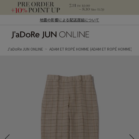
地震の影響による配送遅延について
J'aDoRe JUN ONLINE（ジャドール ジュ
ン オンライン）
J'aDoRe JUN ONLINE
ADAM ET ROPÉ HOMME
(ADAM ET ROPÉ HOMME)