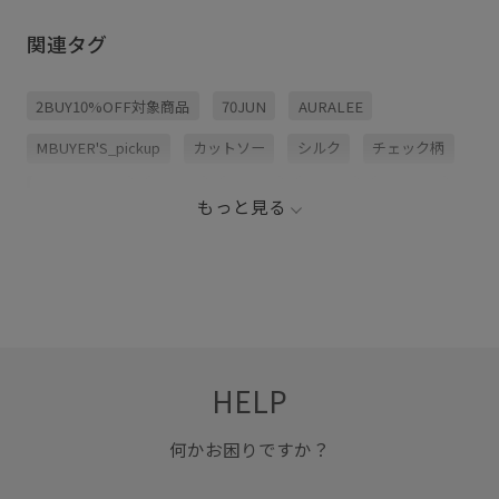
関連タグ
2BUY10%OFF対象商品
70JUN
AURALEE
MBUYER'S_pickup
カットソー
シルク
チェック柄
ツイード素材
ニット
ハリ感
リネン
多色使い
もっと見る
布帛
清涼感
HELP
何かお困りですか？