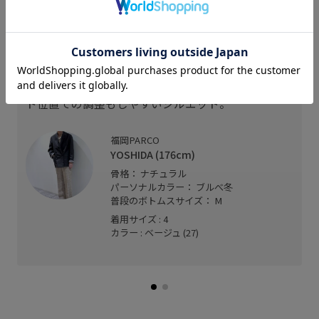
スタッフレビュー
175cm、サイズ4着用。
シルクリネン素材でメリハリのある素材感です。
レンクズはやや長め、股上も長さがあるのでウエス
ト位置での調整もしやすいシルエット。
福岡PARCO
YOSHIDA (176cm)
骨格： ナチュラル
パーソナルカラー： ブルべ冬
普段のボトムスサイズ： M
着用サイズ : 4
カラー : ベージュ (27)