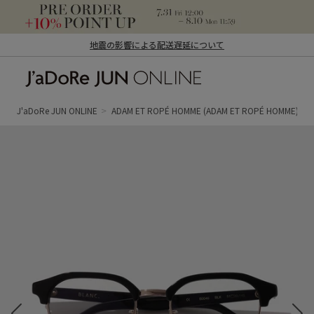
地震の影響による配送遅延について
J'aDoRe JUN ONLINE（ジャドール ジュ
ン オンライン）
J'aDoRe JUN ONLINE
ADAM ET ROPÉ HOMME
(ADAM ET ROPÉ HOMME)